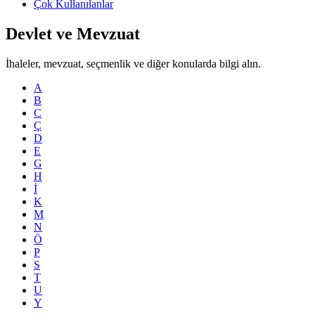
Çok Kullanılanlar
Devlet ve Mevzuat
İhaleler, mevzuat, seçmenlik ve diğer konularda bilgi alın.
A
B
C
Ç
D
E
G
H
İ
K
M
N
Ö
P
S
T
U
Y