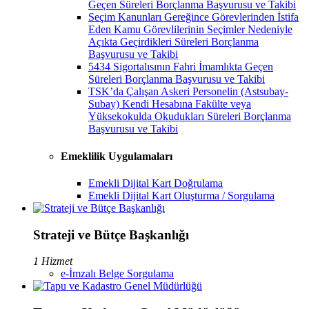
Geçen Süreleri Borçlanma Başvurusu ve Takibi
Seçim Kanunları Gereğince Görevlerinden İstifa
Eden Kamu Görevlilerinin Seçimler Nedeniyle
Açıkta Geçirdikleri Süreleri Borçlanma
Başvurusu ve Takibi
5434 Sigortalısının Fahri İmamlıkta Geçen
Süreleri Borçlanma Başvurusu ve Takibi
TSK’da Çalışan Askeri Personelin (Astsubay-
Subay) Kendi Hesabına Fakülte veya
Yüksekokulda Okudukları Süreleri Borçlanma
Başvurusu ve Takibi
Emeklilik Uygulamaları
Emekli Dijital Kart Doğrulama
Emekli Dijital Kart Oluşturma / Sorgulama
Strateji ve Bütçe Başkanlığı
1 Hizmet
e-İmzalı Belge Sorgulama