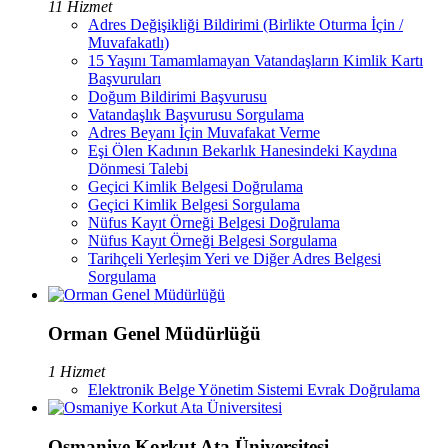
11 Hizmet
Adres Değişikliği Bildirimi (Birlikte Oturma İçin /
Muvafakatlı)
15 Yaşını Tamamlamayan Vatandaşların Kimlik Kartı
Başvuruları
Doğum Bildirimi Başvurusu
Vatandaşlık Başvurusu Sorgulama
Adres Beyanı İçin Muvafakat Verme
Eşi Ölen Kadının Bekarlık Hanesindeki Kaydına
Dönmesi Talebi
Geçici Kimlik Belgesi Doğrulama
Geçici Kimlik Belgesi Sorgulama
Nüfus Kayıt Örneği Belgesi Doğrulama
Nüfus Kayıt Örneği Belgesi Sorgulama
Tarihçeli Yerleşim Yeri ve Diğer Adres Belgesi
Sorgulama
Orman Genel Müdürlüğü
1 Hizmet
Elektronik Belge Yönetim Sistemi Evrak Doğrulama
Osmaniye Korkut Ata Üniversitesi