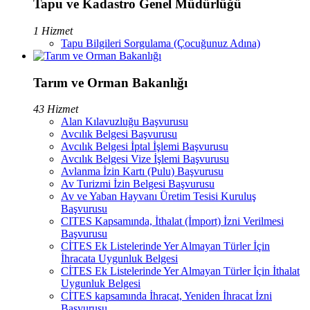
Tapu ve Kadastro Genel Müdürlüğü
1 Hizmet
Tapu Bilgileri Sorgulama (Çocuğunuz Adına)
Tarım ve Orman Bakanlığı
43 Hizmet
Alan Kılavuzluğu Başvurusu
Avcılık Belgesi Başvurusu
Avcılık Belgesi İptal İşlemi Başvurusu
Avcılık Belgesi Vize İşlemi Başvurusu
Avlanma İzin Kartı (Pulu) Başvurusu
Av Turizmi İzin Belgesi Başvurusu
Av ve Yaban Hayvanı Üretim Tesisi Kuruluş
Başvurusu
CITES Kapsamında, İthalat (İmport) İzni Verilmesi
Başvurusu
CİTES Ek Listelerinde Yer Almayan Türler İçin
İhracata Uygunluk Belgesi
CİTES Ek Listelerinde Yer Almayan Türler İçin İthalat
Uygunluk Belgesi
CİTES kapsamında İhracat, Yeniden İhracat İzni
Başvurusu