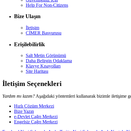
Help For Non-Citizens
Bize Ulaşın
İletişim
CİMER Başvurusu
Erişilebilirlik
Salt Metin Görünümü
Daha Belirgin Odaklama
Klavye Kısayolları
Site Haritası
İletişim Seçenekleri
Yardım mı lazım?
Aşağıdaki yöntemleri kullanarak bizimle iletişime ge
Hızlı Çözüm Merkezi
Bize Yazın
e-Devlet Çağrı Merkezi
Engelsiz Çağrı Merkezi