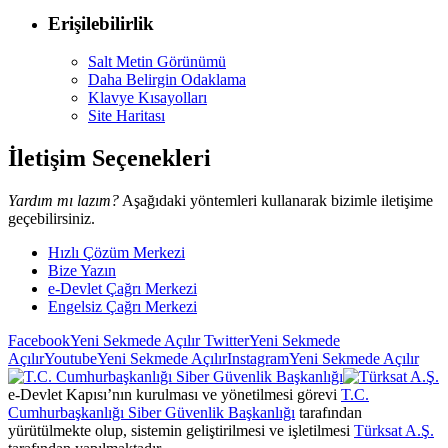
Erişilebilirlik
Salt Metin Görünümü
Daha Belirgin Odaklama
Klavye Kısayolları
Site Haritası
İletişim Seçenekleri
Yardım mı lazım?
Aşağıdaki yöntemleri kullanarak bizimle iletişime
geçebilirsiniz.
Hızlı Çözüm Merkezi
Bize Yazın
e-Devlet Çağrı Merkezi
Engelsiz Çağrı Merkezi
Facebook
Yeni Sekmede Açılır
Twitter
Yeni Sekmede
Açılır
Youtube
Yeni Sekmede Açılır
Instagram
Yeni Sekmede Açılır
e-Devlet Kapısı’nın kurulması ve yönetilmesi görevi
T.C.
Cumhurbaşkanlığı Siber Güvenlik Başkanlığı
tarafından
yürütülmekte olup, sistemin geliştirilmesi ve işletilmesi
Türksat A.Ş.