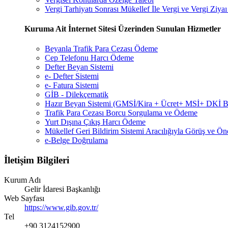
Vergi Tarhiyatı Sonrası Mükellef İle Vergi ve Vergi Zi
Kuruma Ait İnternet Sitesi Üzerinden Sunulan Hizmetler
Beyanla Trafik Para Cezası Ödeme
Cep Telefonu Harcı Ödeme
Defter Beyan Sistemi
e- Defter Sistemi
e- Fatura Sistemi
GİB - Dilekçematik
Hazır Beyan Sistemi (GMSİ/Kira + Ücret+ MSİ+ DKİ B
Trafik Para Cezası Borcu Sorgulama ve Ödeme
Yurt Dışına Çıkış Harcı Ödeme
Mükellef Geri Bildirim Sistemi Aracılığıyla Görüş ve Öne
e-Belge Doğrulama
İletişim Bilgileri
Kurum Adı
Gelir İdaresi Başkanlığı
Web Sayfası
https://www.gib.gov.tr/
Tel
+90 3124152900