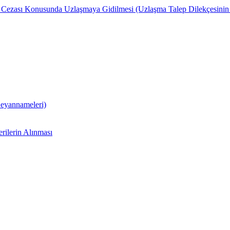
yaı Cezası Konusunda Uzlaşmaya Gidilmesi (Uzlaşma Talep Dilekçesinin
eyannameleri)
rilerin Alınması