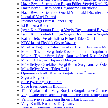
Hazır Beyan Sisteminden Beyan Edilen Vergiyi Kredi Ka
Hazır Beyan Sisteminden Beyanname Düzenleme
Hazır Beyan Sisteminde Önceki Yıllardaki Düzenlenen
İnteraktif Vergi Dairesi
İnternet Vergi Dairesi Genel Girişi
İşi Bırakma Bildirimi
İşyeri Kira Kontratı Damga Vergisi Beyannamesi Başvuru
İşyeri Kira Kontratı Damga Vergisi Beyannamesi Sorgu
Katma Değer Vergisi İstisna Belgesi Talep Girişi
KDV İadesi Eksiklik Cevap Yazıları
Malul ve Engeliler Adına Kayıt ve Tescilli Taşıtlarda Moto
Motorlu Taşıtlar Vergisinde Kasko İndiriminin Yapılması
Motorlu Taşıtlar Vergisi Sorgulama ve Kredi Kartı ile Ö
Mukimlik Belgesi Başvuru Dilekçesi
Mükellefiyet Gerektiren Vergi Borcu Sorgulama ve Öde
Mükellefiyet Yazısı Talep Girişi
Öğrenim ve Katkı Kredisi Sorgulama ve Ödeme
Sigorta Bilgilerim
Şube İşyeri Açılış Bildirimi
Şube İşyeri Kapanış Bildirimi
Tüm Yapılandırılan Vergi Borçları Sorgulama ve Ödeme
Vergi Dairesince Borca karşılık Ödeme Emri Tebliğ Edil
Vergi Kayıp ve Kaçağına İlişkin İhbar Bildirimi
Vergi Kimlik Numarası Doğrulama
Vergisel Konularda Özelge Talebi