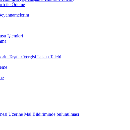
rtı ile Ödeme
 Beyannamelerim
su İşlemleri
lama
rlu Taşıtlar Vergisi İstisna Talebi
deme
me
mesi Üzerine Mal Bildiriminde bulunulması