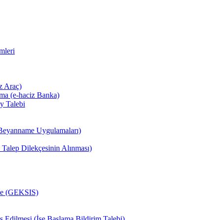
mleri
z Araç)
ma (e-haciz Banka)
y Talebi
, e-Beyanname Uygulamaları)
 Talep Dilekçesinin Alınması)
eme (GEKSIS)
is Edilmesi (İşe Başlama Bildirim Talebi)