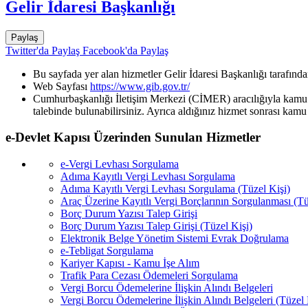
Gelir İdaresi Başkanlığı
Paylaş
Twitter'da Paylaş
Facebook'da Paylaş
Bu sayfada yer alan hizmetler Gelir İdaresi Başkanlığı tarafınd
Web Sayfası
https://www.gib.gov.tr/
Cumhurbaşkanlığı İletişim Merkezi (CİMER) aracılığıyla kamu k
talebinde bulunabilirsiniz. Ayrıca aldığınız hizmet sonrası kamu 
e-Devlet Kapısı Üzerinden Sunulan Hizmetler
e-Vergi Levhası Sorgulama
Adıma Kayıtlı Vergi Levhası Sorgulama
Adıma Kayıtlı Vergi Levhası Sorgulama (Tüzel Kişi)
Araç Üzerine Kayıtlı Vergi Borçlarının Sorgulanması (Tü
Borç Durum Yazısı Talep Girişi
Borç Durum Yazısı Talep Girişi (Tüzel Kişi)
Elektronik Belge Yönetim Sistemi Evrak Doğrulama
e-Tebligat Sorgulama
Kariyer Kapısı - Kamu İşe Alım
Trafik Para Cezası Ödemeleri Sorgulama
Vergi Borcu Ödemelerine İlişkin Alındı Belgeleri
Vergi Borcu Ödemelerine İlişkin Alındı Belgeleri (Tüzel 