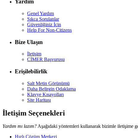
Yardım
Genel Yardım
Sıkça Sorulanlar
Güvenliğiniz İçin
Help For Non-Citizens
Bize Ulaşın
İletişim
CİMER Başvurusu
Erişilebilirlik
Salt Metin Görünümü
Daha Belirgin Odaklama
Klavye Kısayolları
Site Haritası
İletişim Seçenekleri
Yardım mı lazım?
Aşağıdaki yöntemleri kullanarak bizimle iletişime ge
Hızlı Çözüm Merkezi