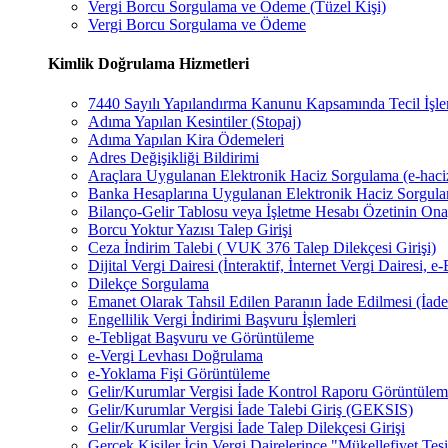
Vergi Borcu Sorgulama ve Ödeme (Tüzel Kişi)
Vergi Borcu Sorgulama ve Ödeme
Kimlik Doğrulama Hizmetleri
7440 Sayılı Yapılandırma Kanunu Kapsamında Tecil İşle
Adıma Yapılan Kesintiler (Stopaj)
Adıma Yapılan Kira Ödemeleri
Adres Değişikliği Bildirimi
Araçlara Uygulanan Elektronik Haciz Sorgulama (e-haci
Banka Hesaplarına Uygulanan Elektronik Haciz Sorgula
Bilanço-Gelir Tablosu veya İşletme Hesabı Özetinin Ona
Borcu Yoktur Yazısı Talep Girişi
Ceza İndirim Talebi ( VUK 376 Talep Dilekçesi Girişi)
Dijital Vergi Dairesi (İnteraktif, İnternet Vergi Dairesi
Dilekçe Sorgulama
Emanet Olarak Tahsil Edilen Paranın İade Edilmesi (İade
Engellilik Vergi İndirimi Başvuru İşlemleri
e-Tebligat Başvuru ve Görüntüleme
e-Vergi Levhası Doğrulama
e-Yoklama Fişi Görüntüleme
Gelir/Kurumlar Vergisi İade Kontrol Raporu Görüntül
Gelir/Kurumlar Vergisi İade Talebi Giriş (GEKSIS)
Gelir/Kurumlar Vergisi İade Talep Dilekçesi Girişi
Gerçek Kişiler İçin Vergi Dairelerince "Mükellefiyet Tes