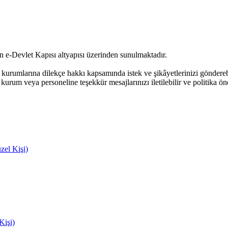
an e-Devlet Kapısı altyapısı üzerinden sunulmaktadır.
urumlarına dilekçe hakkı kapsamında istek ve şikâyetlerinizi göndere
kurum veya personeline teşekkür mesajlarınızı iletilebilir ve politika öne
zel Kişi)
Kişi)