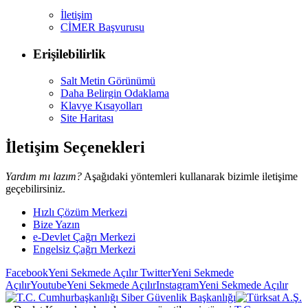
İletişim
CİMER Başvurusu
Erişilebilirlik
Salt Metin Görünümü
Daha Belirgin Odaklama
Klavye Kısayolları
Site Haritası
İletişim Seçenekleri
Yardım mı lazım?
Aşağıdaki yöntemleri kullanarak bizimle iletişime
geçebilirsiniz.
Hızlı Çözüm Merkezi
Bize Yazın
e-Devlet Çağrı Merkezi
Engelsiz Çağrı Merkezi
Facebook
Yeni Sekmede Açılır
Twitter
Yeni Sekmede
Açılır
Youtube
Yeni Sekmede Açılır
Instagram
Yeni Sekmede Açılır