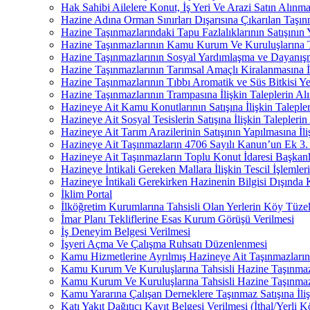
Hak Sahibi Ailelere Konut, İş Yeri Ve Arazi Satın Alınma
Hazine Adına Orman Sınırları Dışarısına Çıkarılan Taşınm
Hazine Taşınmazlarındaki Tapu Fazlalıklarının Satışının 
Hazine Taşınmazlarının Kamu Kurum Ve Kuruluşlarına Tah
Hazine Taşınmazlarının Sosyal Yardımlaşma ve Dayanışm
Hazine Taşınmazlarının Tarımsal Amaçlı Kiralanmasına İl
Hazine Taşınmazlarının Tıbbı Aromatik ve Süs Bitkisi Yet
Hazine Taşınmazlarının Trampasına İlişkin Taleplerin Al
Hazineye Ait Kamu Konutlarının Satışına İlişkin Taleple
Hazineye Ait Sosyal Tesislerin Satışına İlişkin Talepleri
Hazineye Ait Tarım Arazilerinin Satışının Yapılmasına İli
Hazineye Ait Taşınmazların 4706 Sayılı Kanun’un Ek 3. 
Hazineye Ait Taşınmazların Toplu Konut İdaresi Başkanlı
Hazineye İntikali Gereken Mallara İlişkin Tescil İşlemler
Hazineye İntikali Gerekirken Hazinenin Bilgisi Dışında 
İklim Portal
İlköğretim Kurumlarına Tahsisli Olan Yerlerin Köy Tüzel K
İmar Planı Tekliflerine Esas Kurum Görüşü Verilmesi
İş Deneyim Belgesi Verilmesi
İşyeri Açma Ve Çalışma Ruhsatı Düzenlenmesi
Kamu Hizmetlerine Ayrılmış Hazineye Ait Taşınmazların
Kamu Kurum Ve Kuruluşlarına Tahsisli Hazine Taşınmazla
Kamu Kurum Ve Kuruluşlarına Tahsisli Hazine Taşınmazlar
Kamu Yararına Çalışan Derneklere Taşınmaz Satışına İliş
Katı Yakıt Dağıtıcı Kayıt Belgesi Verilmesi (İthal/Yerli 