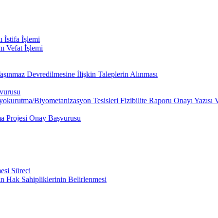
İstifa İşlemi
ı Vefat İşlemi
şınmaz Devredilmesine İlişkin Taleplerin Alınması
şvurusu
rutma/Biyometanizasyon Tesisleri Fizibilite Raporu Onayı Yazısı V
a Projesi Onay Başvurusu
esi Süreci
in Hak Sahipliklerinin Belirlenmesi