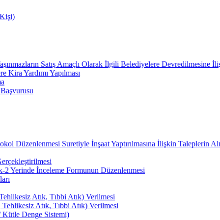
Kişi)
nmazların Satış Amaçlı Olarak İlgili Belediyelere Devredilmesine İli
re Kira Yardımı Yapılması
ma
ı Başvurusu
kol Düzenlenmesi Suretiyle İnşaat Yaptırılmasına İlişkin Taleplerin Al
erçekleştirilmesi
Ek-2 Yerinde İnceleme Formunun Düzenlenmesi
ları
Tehlikesiz Atık, Tıbbi Atık) Verilmesi
 Tehlikesiz Atık, Tıbbi Atık) Verilmesi
 Kütle Denge Sistemi)