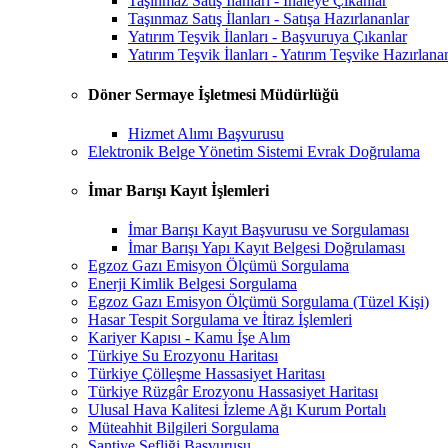
Taşınmaz Satış İlanları - İhaleye Çıkanlar
Taşınmaz Satış İlanları - Satışa Hazırlananlar
Yatırım Teşvik İlanları - Başvuruya Çıkanlar
Yatırım Teşvik İlanları - Yatırım Teşvike Hazırlana
Döner Sermaye İşletmesi Müdürlüğü
Hizmet Alımı Başvurusu
Elektronik Belge Yönetim Sistemi Evrak Doğrulama
İmar Barışı Kayıt İşlemleri
İmar Barışı Kayıt Başvurusu ve Sorgulaması
İmar Barışı Yapı Kayıt Belgesi Doğrulaması
Egzoz Gazı Emisyon Ölçümü Sorgulama
Enerji Kimlik Belgesi Sorgulama
Egzoz Gazı Emisyon Ölçümü Sorgulama (Tüzel Kişi)
Hasar Tespit Sorgulama ve İtiraz İşlemleri
Kariyer Kapısı - Kamu İşe Alım
Türkiye Su Erozyonu Haritası
Türkiye Çölleşme Hassasiyet Haritası
Türkiye Rüzgâr Erozyonu Hassasiyet Haritası
Ulusal Hava Kalitesi İzleme Ağı Kurum Portalı
Müteahhit Bilgileri Sorgulama
Şantiye Şefliği Başvurusu