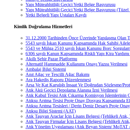
Yapı Müteahhitliği Geçici Yetki Belge Başvurusu
Yapı Müteahhitliği Geçici Yetki Belge Başvurusu (Tüzel 
Yetki Belgeli Yapı Ustaları Kaydı
Kimlik Doğrulama Hizmetleri
31.12.2000 Tarihinden Önce Üzerinde Yapılaşma Olan Taşı
5543 sayılı İskan Kanunu Kapsamında Hak Sahibi Ailele
5543 ve Mülga 2510 sayılı İskan Kanunu Borç Sorgula
6306 sayılı Kanun Kapsamında Riskli Yapı Kira Yardım
Akıllı Şehir Pazar Platformu
Alternatif Hammadde Kullanımı Onayı Yazısı Verilmesi
Ambalaj Bilgi Sistemi
Anıt Ağaç ve Tescilli Ağaç Bakımı
Ara Hakediş Raporu Düzenlenmesi
Arsa Ve Kat Karşılığı İnşaat Ve Doğrudan Sözleşme/Proto
Atık Akü Geçici Depolama Alanına İzni Verilmesi
Atık Kabul Tesisi Atık Çıkarma Komisyon İşlemlerinin G
Atıksu Arıtma Tesisi Proje Onay Dosyası Kapsamında 
Atıksu Arıtma Tesisleri / Derin Deniz Desarjı Proje Onay
Atıksu Bilgi Sistemi (AAT)
Atık Taşıyan Araçlar İçin Lisans Belgesi (Tehlikeli Atık, 
Atık Taşıyan Firmalar İçin Lisans Belgesi (Tehlikeli Atık,
Atık Yönetim Uygulaması (Atık Beyan Sistem/ MoTAT /