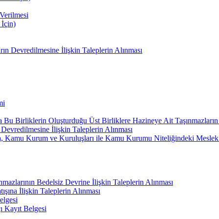
 Verilmesi
 İçin)
n Devredilmesine İlişkin Taleplerin Alınması
mi
 Bu Birliklerin Oluşturduğu Üst Birliklere Hazineye Ait Taşınmazların 
Devredilmesine İlişkin Taleplerin Alınması
na, Kamu Kurum ve Kuruluşları ile Kamu Kurumu Niteliğindeki Meslek K
nmazlarının Bedelsiz Devrine İlişkin Taleplerin Alınması
ışına İlişkin Taleplerin Alınması
elgesi
çı Kayıt Belgesi