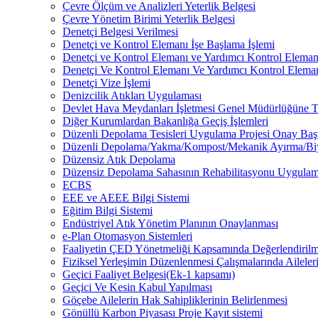
Çevre Ölçüm ve Analizleri Yeterlik Belgesi
Çevre Yönetim Birimi Yeterlik Belgesi
Denetçi Belgesi Verilmesi
Denetçi ve Kontrol Elemanı İşe Başlama İşlemi
Denetçi ve Kontrol Elemanı ve Yardımcı Kontrol Elemanı 
Denetçi Ve Kontrol Elemanı Ve Yardımcı Kontrol Eleman
Denetçi Vize İşlemi
Denizcilik Atıkları Uygulaması
Devlet Hava Meydanları İşletmesi Genel Müdürlüğüne Ta
Diğer Kurumlardan Bakanlığa Geçiş İşlemleri
Düzenli Depolama Tesisleri Uygulama Projesi Onay Ba
Düzenli Depolama/Yakma/Kompost/Mekanik Ayırma/Biyoku
Düzensiz Atık Depolama
Düzensiz Depolama Sahasının Rehabilitasyonu Uygulam
ECBS
EEE ve AEEE Bilgi Sistemi
Eğitim Bilgi Sistemi
Endüstriyel Atık Yönetim Planının Onaylanması
e-Plan Otomasyon Sistemleri
Faaliyetin ÇED Yönetmeliği Kapsamında Değerlendirilm
Fiziksel Yerleşimin Düzenlenmesi Çalışmalarında Aileler
Geçici Faaliyet Belgesi(Ek-1 kapsamı)
Geçici Ve Kesin Kabul Yapılması
Göçebe Ailelerin Hak Sahipliklerinin Belirlenmesi
Gönüllü Karbon Piyasası Proje Kayıt sistemi