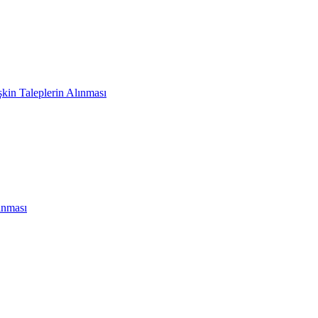
şkin Taleplerin Alınması
ınması