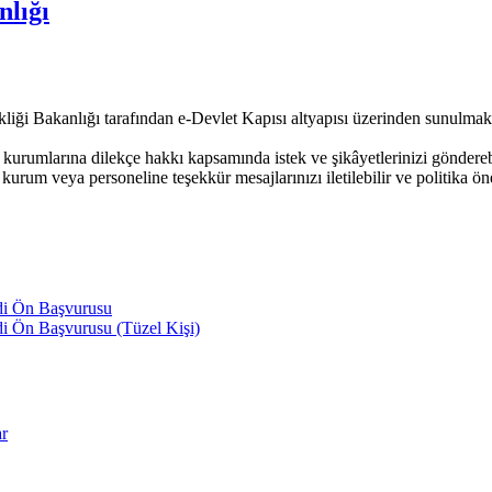
nlığı
kliği Bakanlığı tarafından e-Devlet Kapısı altyapısı üzerinden sunulmakt
urumlarına dilekçe hakkı kapsamında istek ve şikâyetlerinizi göndere
kurum veya personeline teşekkür mesajlarınızı iletilebilir ve politika öne
di Ön Başvurusu
i Ön Başvurusu (Tüzel Kişi)
ar