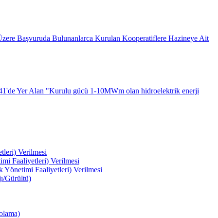
Üzere Başvuruda Bulunanlarca Kurulan Kooperatiflere Hazineye Ait
 41'de Yer Alan "Kurulu gücü 1-10MWm olan hidroelektrik enerji
tleri) Verilmesi
mi Faaliyetleri) Verilmesi
 Yönetimi Faaliyetleri) Verilmesi
ı/Gürültü)
polama)