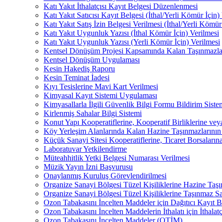
Katı Yakıt İthalatçısı Kayıt Belgesi Düzenlenmesi
Katı Yakıt Satıcısı Kayıt Belgesi (İthal/Yerli Kömür İçin)
Katı Yakıt Satış İzin Belgesi Verilmesi (İthal/Yerli Kömür
Katı Yakıt Uygunluk Yazısı (İthal Kömür İçin) Verilmesi
Katı Yakıt Uygunluk Yazısı (Yerli Kömür İçin) Verilmesi
Kentsel Dönüşüm Projesi Kapsamında Kalan Taşınmazları
Kentsel Dönüşüm Uygulaması
Kesin Hakediş Raporu
Kesin Teminat İadesi
Kıyı Tesislerine Mavi Kart Verilmesi
Kimyasal Kayıt Sistemi Uygulaması
Kimyasallarla İlgili Güvenlik Bilgi Formu Bildirim Siste
Kirlenmiş Sahalar Bilgi Sistemi
Konut Yapı Kooperatiflerine, Kooperatif Birliklerine veya
Köy Yerleşim Alanlarında Kalan Hazine Taşınmazlarının 
Küçük Sanayi Sitesi Kooperatiflerine, Ticaret Borsaları
Laboratuvar Yetkilendirme
Müteahhitlik Yetki Belgesi Numarası Verilmesi
Müzik Yayın İzni Başvurusu
Onaylanmış Kuruluş Görevlendirilmesi
Organize Sanayi Bölgesi Tüzel Kişiliklerine Hazine Taşı
Organize Sanayi Bölgesi Tüzel Kişiliklerine Taşınmaz Sat
Ozon Tabakasını İncelten Maddeler için Dağıtıcı Kayıt B
Ozon Tabakasını İncelten Maddelerin İthalatı için İthalat
Ozon Tabakasını İncelten Maddeler (OTİM)