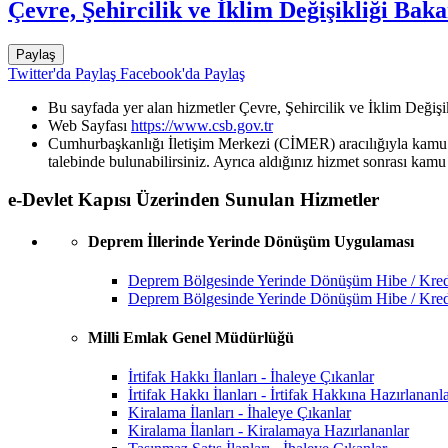
Çevre, Şehircilik ve İklim Değişikliği Baka
Paylaş
Twitter'da Paylaş
Facebook'da Paylaş
Bu sayfada yer alan hizmetler Çevre, Şehircilik ve İklim Değişi
Web Sayfası
https://www.csb.gov.tr
Cumhurbaşkanlığı İletişim Merkezi (CİMER) aracılığıyla kamu k
talebinde bulunabilirsiniz. Ayrıca aldığınız hizmet sonrası kamu 
e-Devlet Kapısı Üzerinden Sunulan Hizmetler
Deprem İllerinde Yerinde Dönüşüm Uygulaması
Deprem Bölgesinde Yerinde Dönüşüm Hibe / Kre
Deprem Bölgesinde Yerinde Dönüşüm Hibe / Kred
Milli Emlak Genel Müdürlüğü
İrtifak Hakkı İlanları - İhaleye Çıkanlar
İrtifak Hakkı İlanları - İrtifak Hakkına Hazırlananl
Kiralama İlanları - İhaleye Çıkanlar
Kiralama İlanları - Kiralamaya Hazırlananlar