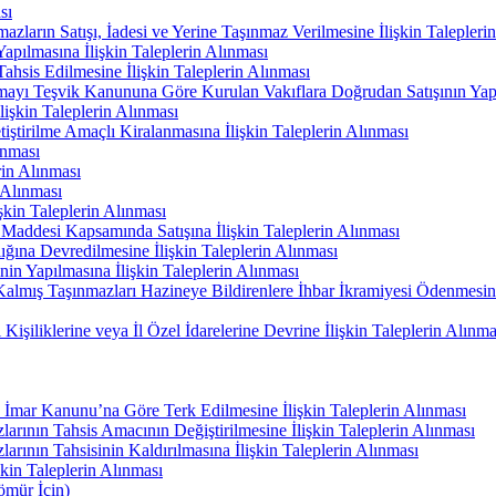
sı
azların Satışı, İadesi ve Yerine Taşınmaz Verilmesine İlişkin Talepleri
Yapılmasına İlişkin Taleplerin Alınması
sis Edilmesine İlişkin Taleplerin Alınması
ayı Teşvik Kanununa Göre Kurulan Vakıflara Doğrudan Satışının Yapıl
işkin Taleplerin Alınması
iştirilme Amaçlı Kiralanmasına İlişkin Taleplerin Alınması
ınması
rin Alınması
n Alınması
şkin Taleplerin Alınması
Maddesi Kapsamında Satışına İlişkin Taleplerin Alınması
ğına Devredilmesine İlişkin Taleplerin Alınması
inin Yapılmasına İlişkin Taleplerin Alınması
Kalmış Taşınmazları Hazineye Bildirenlere İhbar İkramiyesi Ödenmesine
işiliklerine veya İl Özel İdarelerine Devrine İlişkin Taleplerin Alınma
 İmar Kanunu’na Göre Terk Edilmesine İlişkin Taleplerin Alınması
rının Tahsis Amacının Değiştirilmesine İlişkin Taleplerin Alınması
ının Tahsisinin Kaldırılmasına İlişkin Taleplerin Alınması
kin Taleplerin Alınması
Kömür İçin)