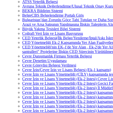
ATSS Yeterlik Belgesi
Avrupa Teknik Değerlendirme/Ulusal Teknik Onay Kurul
BEKRA Bildirim Sistemi
BelgeCBS Belgelendirme Portalı Giriş
Bulgaristan’dan Zorunlu Göçe Tabi Tutulan ve Daha Son
Arazi ve Arsa Satışının Yapılmasına İlişkin Taleplerin Al
Büyük Yakma Tesisleri Bilgi Sistemi
Coğrafi Veri İzin ve Lisans Başvurusu
ÇED Yeterlik Belgesi(İlk Belge/Yenileme/İptal/Askı İşlem
ÇED Yönetmeliği Ek-2 Kapsamında Yer Alan Faaliyetleri
ÇED Yönetmeliği'nin EK-1'de Yer Alan , Ek-2'de Yer Al
santralleri" Projelerine İlişkin ÇED Sürecinin Yürütülmes
Çevre Danışmanlık Firması Yeterlik Belgesi
Çevre Denetim Uygulaması
Çevre Görevlisi Belgesi Verilmesi
Çevre İzin/Çevre İzin ve Lisans Belgesi (Ek-1 kapsamı)
Çevre İzin ve Lisans Yönetmeliği (ÇİLY) kapsamında t
Çevre İzin ve Lisans Yönetmeliği (Ek-2 listesi) Çevre Li
Çevre İzin ve Lisans Yönetmeliği (Ek-2 listesi) Geçici Fa
Çevre İzin ve Lisans Yönetmeliği (Ek-2 listesi) İl Müdür
Çevre İzin ve Lisans Yönetmeliği (Ek-2 listesi) kapsam
Çevre İzin ve Lisans Yönetmeliği (Ek-2 listesi) kapsamın
Çevre İzin ve Lisans Yönetmeliği (Ek-2 listesi) kapsamı
Çevre İzin ve Lisans Yönetmeliği (Ek-2 listesi) kapsamı
Çevre İzin ve Lisans Yönetmeliği (Ek-2 listesi) kapsamı