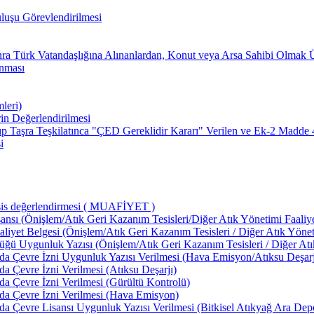
uşu Görevlendirilmesi
ra Türk Vatandaşlığına Alınanlardan, Konut veya Arsa Sahibi Olmak 
ınması
leri)
n Değerlendirilmesi
ıp Taşra Teşkilatınca "ÇED Gereklidir Kararı" Verilen ve Ek-2 Madde
i
esis değerlendirmesi ( MUAFİYET )
sansı (Önişlem/Atık Geri Kazanım Tesisleri/Diğer Atık Yönetimi Faaliye
aliyet Belgesi (Önişlem/Atık Geri Kazanım Tesisleri / Diğer Atık Yöneti
lüğü Uygunluk Yazısı (Önişlem/Atık Geri Kazanım Tesisleri / Diğer Atık
ında Çevre İzni Uygunluk Yazısı Verilmesi (Hava Emisyon/Atıksu Deşarj
da Çevre İzni Verilmesi (Atıksu Deşarjı)
nda Çevre İzni Verilmesi (Gürültü Kontrolü)
nda Çevre İzni Verilmesi (Hava Emisyon)
nda Çevre Lisansı Uygunluk Yazısı Verilmesi (Bitkisel Atıkyağ Ara De