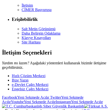
İletişim
CİMER Başvurusu
Erişilebilirlik
Salt Metin Görünümü
Daha Belirgin Odaklama
Klavye Kısayolları
Site Haritası
İletişim Seçenekleri
Yardım mı lazım?
Aşağıdaki yöntemleri kullanarak bizimle iletişime
geçebilirsiniz.
Hızlı Çözüm Merkezi
Bize Yazın
e-Devlet Çağrı Merkezi
Engelsiz Çağrı Merkezi
Facebook
Yeni Sekmede Açılır
Twitter
Yeni Sekmede
Açılır
Youtube
Yeni Sekmede Açılır
Instagram
Yeni Sekmede Açılır