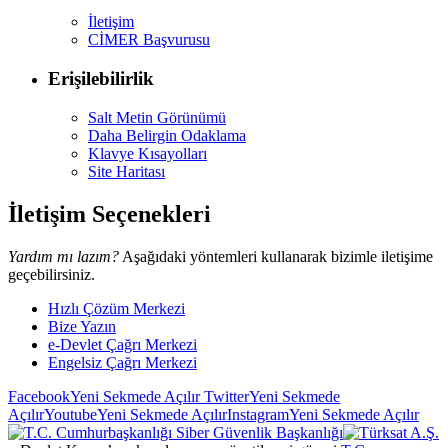
İletişim
CİMER Başvurusu
Erişilebilirlik
Salt Metin Görünümü
Daha Belirgin Odaklama
Klavye Kısayolları
Site Haritası
İletişim Seçenekleri
Yardım mı lazım?
Aşağıdaki yöntemleri kullanarak bizimle iletişime
geçebilirsiniz.
Hızlı Çözüm Merkezi
Bize Yazın
e-Devlet Çağrı Merkezi
Engelsiz Çağrı Merkezi
Facebook
Yeni Sekmede Açılır
Twitter
Yeni Sekmede
Açılır
Youtube
Yeni Sekmede Açılır
Instagram
Yeni Sekmede Açılır