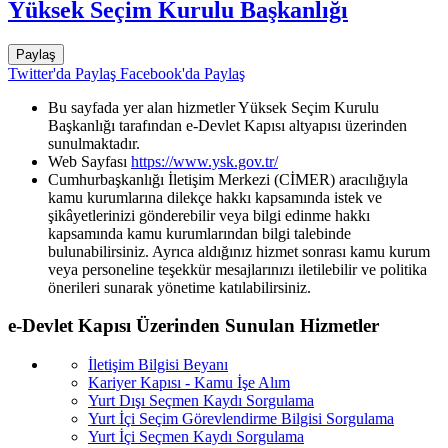
Yüksek Seçim Kurulu Başkanlığı
Paylaş
Twitter'da Paylaş
Facebook'da Paylaş
Bu sayfada yer alan hizmetler Yüksek Seçim Kurulu
Başkanlığı tarafından e-Devlet Kapısı altyapısı üzerinden
sunulmaktadır.
Web Sayfası
https://www.ysk.gov.tr/
Cumhurbaşkanlığı İletişim Merkezi (CİMER) aracılığıyla
kamu kurumlarına dilekçe hakkı kapsamında istek ve
şikâyetlerinizi gönderebilir veya bilgi edinme hakkı
kapsamında kamu kurumlarından bilgi talebinde
bulunabilirsiniz. Ayrıca aldığınız hizmet sonrası kamu kurum
veya personeline teşekkür mesajlarınızı iletilebilir ve politika
önerileri sunarak yönetime katılabilirsiniz.
e-Devlet Kapısı Üzerinden Sunulan Hizmetler
İletişim Bilgisi Beyanı
Kariyer Kapısı - Kamu İşe Alım
Yurt Dışı Seçmen Kaydı Sorgulama
Yurt İçi Seçim Görevlendirme Bilgisi Sorgulama
Yurt İçi Seçmen Kaydı Sorgulama