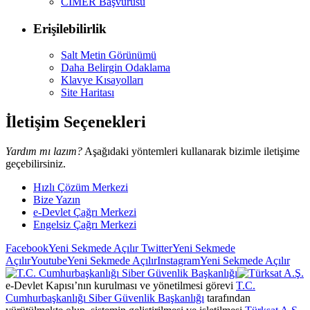
CİMER Başvurusu
Erişilebilirlik
Salt Metin Görünümü
Daha Belirgin Odaklama
Klavye Kısayolları
Site Haritası
İletişim Seçenekleri
Yardım mı lazım?
Aşağıdaki yöntemleri kullanarak bizimle iletişime
geçebilirsiniz.
Hızlı Çözüm Merkezi
Bize Yazın
e-Devlet Çağrı Merkezi
Engelsiz Çağrı Merkezi
Facebook
Yeni Sekmede Açılır
Twitter
Yeni Sekmede
Açılır
Youtube
Yeni Sekmede Açılır
Instagram
Yeni Sekmede Açılır
e-Devlet Kapısı’nın kurulması ve yönetilmesi görevi
T.C.
Cumhurbaşkanlığı Siber Güvenlik Başkanlığı
tarafından