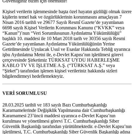
Güvenliğiniz bizim için önemlidir!
Kişisel verilerin işlenmesinde başta özel hayatın gizliliği olmak üzere
kişilerin temel hak ve özgürlüklerinin korunmasını amaçlayan 7
Nisan 2016 tarihli ve 29677 Sayılı Resmî Gazete’de yayımlanan
6698 sayılı Kişisel Verilerin Korunması Kanunu (“KVKK” veya
“Kanun”)’nun “Veri Sorumlusunun Aydınlatma Yükümlülüğü”
başlıklı 10. maddesi ile 10 Mart 2018 tarih ve 30356 sayılı Resmi
Gazete’de yayımlanan Aydınlatma Yükümlülüğünün Yerine
Getirilmesinde Uyulacak Usul ve Esaslar Hakkında Tebliğ uyarınca
işbu Aydınlatma Metni ile, e-Devlet Kapısı’nın işletilmesi görevi
çerçevesinde Şirketimiz TÜRKSAT UYDU HABERLEŞME
KABLO TV VE İŞLETME A.Ş. (“TÜRKSAT A.Ş.” veya
“Şirket”) tarafından işlenen kişisel verileriniz hakkında sizleri
bilgilendirmeyi hedeflemekteyiz.
VERİ SORUMLUSU
28.03.2025 tarihli ve 183 sayılı Bazı Cumhurbaşkanlığı
Kararnamelerinde Değişiklik Yapılmasına dair Cumhurbaşkanlığı
Kararnamesi 23’üncü maddesi uyarınca e-Devlet Kapısı’nın
kurulması ve yönetilmesi görevi T.C. Cumhurbaşkanlığı Siber
Güvenlik Başkanlığı tarafından yürütülmektedir. e-Devlet Kapısı’nın
işletilmesi, T.C. Cumhurbaşkanlığı Siber Güvenlik Başkanlığı adına