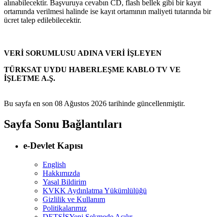
alınabilecektir. Başvuruya cevabın CD, flash bellek gibi bir kayıt
ortamında verilmesi halinde ise kayıt ortamının maliyeti tutarında bir
ücret talep edilebilecektir.
VERİ SORUMLUSU ADINA VERİ İŞLEYEN
TÜRKSAT UYDU HABERLEŞME KABLO TV VE
İŞLETME A.Ş.
Bu sayfa en son
08 Ağustos 2026
tarihinde güncellenmiştir.
Sayfa Sonu Bağlantıları
e-Devlet Kapısı
English
Hakkımızda
Yasal Bildirim
KVKK Aydınlatma Yükümlülüğü
Gizlilik ve Kullanım
Politikalarımız
DETSİS
Yeni Sekmede Açılır