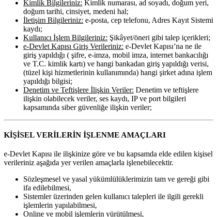
Kimlik Bilgileriniz:
Kimlik numarası, ad soyadı, doğum yeri,
doğum tarihi, cinsiyet, medeni hal;
İletişim Bilgileriniz:
e-posta, cep telefonu, Adres Kayıt Sistemi
kaydı;
Kullanıcı İşlem Bilgileriniz:
Şikâyet/öneri gibi talep içerikleri;
e-Devlet Kapısı Giriş Verileriniz:
e-Devlet Kapısı’na ne ile
giriş yapıldığı ( şifre, e-imza, mobil imza, internet bankacılığı
ve T.C. kimlik kartı) ve hangi bankadan giriş yapıldığı verisi,
(tüzel kişi hizmetlerinin kullanımında) hangi şirket adına işlem
yapıldığı bilgisi;
Denetim ve Teftişlere İlişkin Veriler:
Denetim ve teftişlere
ilişkin olabilecek veriler, ses kaydı, IP ve port bilgileri
kapsamında siber güvenliğe ilişkin veriler;
KİŞİSEL VERİLERİN İŞLENME AMAÇLARI
e-Devlet Kapısı ile ilişkinize göre ve bu kapsamda elde edilen kişisel
verileriniz aşağıda yer verilen amaçlarla işlenebilecektir.
Sözleşmesel ve yasal yükümlülüklerimizin tam ve gereği gibi
ifa edilebilmesi,
Sistemler üzerinden gelen kullanıcı talepleri ile ilgili gerekli
işlemlerin yapılabilmesi,
Online ve mobil işlemlerin yürütülmesi,