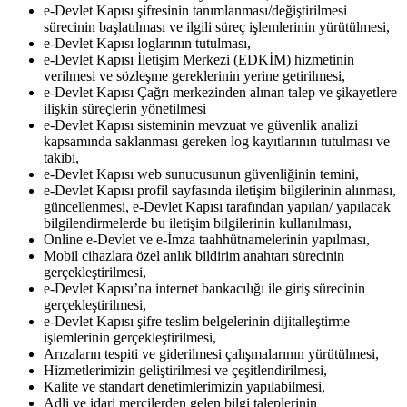
e-Devlet Kapısı şifresinin tanımlanması/değiştirilmesi
sürecinin başlatılması ve ilgili süreç işlemlerinin yürütülmesi,
e-Devlet Kapısı loglarının tutulması,
e-Devlet Kapısı İletişim Merkezi (EDKİM) hizmetinin
verilmesi ve sözleşme gereklerinin yerine getirilmesi,
e-Devlet Kapısı Çağrı merkezinden alınan talep ve şikayetlere
ilişkin süreçlerin yönetilmesi
e-Devlet Kapısı sisteminin mevzuat ve güvenlik analizi
kapsamında saklanması gereken log kayıtlarının tutulması ve
takibi,
e-Devlet Kapısı web sunucusunun güvenliğinin temini,
e-Devlet Kapısı profil sayfasında iletişim bilgilerinin alınması,
güncellenmesi, e-Devlet Kapısı tarafından yapılan/ yapılacak
bilgilendirmelerde bu iletişim bilgilerinin kullanılması,
Online e-Devlet ve e-İmza taahhütnamelerinin yapılması,
Mobil cihazlara özel anlık bildirim anahtarı sürecinin
gerçekleştirilmesi,
e-Devlet Kapısı’na internet bankacılığı ile giriş sürecinin
gerçekleştirilmesi,
e-Devlet Kapısı şifre teslim belgelerinin dijitalleştirme
işlemlerinin gerçekleştirilmesi,
Arızaların tespiti ve giderilmesi çalışmalarının yürütülmesi,
Hizmetlerimizin geliştirilmesi ve çeşitlendirilmesi,
Kalite ve standart denetimlerimizin yapılabilmesi,
Adli ve idari mercilerden gelen bilgi taleplerinin