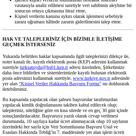
vasıtasıyla analiz edilmesi suretiyle veri sahibinin aleyhine bir
sonucun ortaya çıkmasına itiraz etme,
Kişisel verilerin kanuna aykırı olarak işlenmesi sebebiyle
zarara uğraması hâlinde zararın giderilmesini talep etme.
HAK VE TALEPLERİNİZ İÇİN BİZİMLE İLETİŞİME
GEÇMEK İSTERSENİZ
Yukarıda belirtilen haklar kapsamında ilgili taleplerinizi dilekçe ile,
noter kanalı ile, kayıtlı elektronik posta (KEP) adresini kullanmak
suretiyle
turksatuydu@hs01.kep.tr
adresi üzerinden, Şirketimize
daha önce bildirilen ve sistemlerimizde kayıtlı bulunan elektronik
posta adresinizi kullanmak suretiyle,
www.turkiye.gov.tr
adresinde
yer alan
“Kişisel Veriler Hakkında Başvuru Formu”
nu doldurarak
iletebilirsiniz.
Bu kapsamda yapılacak olan şahsen başvurular tarafımızdan
yapılacak kimlik doğrulamasını takiben kabul edilecek olup;
talepleriniz, niteliğine göre en kısa sürede ve en geç 30 gün içinde
sonuçlandırılacaktır. Başvuruya yazılı olarak cevap verilmesi
durumunda, 10 sayfaya kadar ücret alınmayacak olup 10 sayfanın
üzerindeki her sayfa için Veri Sorumlusuna Başvuru Usul ve
Esasları Hakkında Tebliğ’in 7. maddesinde yer alan işlem ücreti