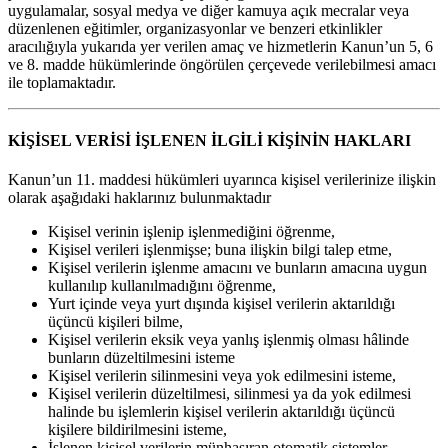
uygulamalar, sosyal medya ve diğer kamuya açık mecralar veya
düzenlenen eğitimler, organizasyonlar ve benzeri etkinlikler
aracılığıyla yukarıda yer verilen amaç ve hizmetlerin Kanun’un 5, 6
ve 8. madde hükümlerinde öngörülen çerçevede verilebilmesi amacı
ile toplamaktadır.
KİŞİSEL VERİSİ İŞLENEN İLGİLİ KİŞİNİN HAKLARI
Kanun’un 11. maddesi hükümleri uyarınca kişisel verilerinize ilişkin
olarak aşağıdaki haklarınız bulunmaktadır
Kişisel verinin işlenip işlenmediğini öğrenme,
Kişisel verileri işlenmişse; buna ilişkin bilgi talep etme,
Kişisel verilerin işlenme amacını ve bunların amacına uygun
kullanılıp kullanılmadığını öğrenme,
Yurt içinde veya yurt dışında kişisel verilerin aktarıldığı
üçüncü kişileri bilme,
Kişisel verilerin eksik veya yanlış işlenmiş olması hâlinde
bunların düzeltilmesini isteme
Kişisel verilerin silinmesini veya yok edilmesini isteme,
Kişisel verilerin düzeltilmesi, silinmesi ya da yok edilmesi
halinde bu işlemlerin kişisel verilerin aktarıldığı üçüncü
kişilere bildirilmesini isteme,
İşlenen kişisel verilerin münhasıran otomatik sistemler