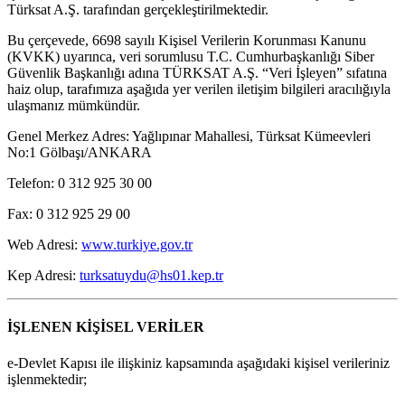
Türksat A.Ş. tarafından gerçekleştirilmektedir.
Bu çerçevede, 6698 sayılı Kişisel Verilerin Korunması Kanunu
(KVKK) uyarınca, veri sorumlusu T.C. Cumhurbaşkanlığı Siber
Güvenlik Başkanlığı adına TÜRKSAT A.Ş. “Veri İşleyen” sıfatına
haiz olup, tarafımıza aşağıda yer verilen iletişim bilgileri aracılığıyla
ulaşmanız mümkündür.
Genel Merkez Adres: Yağlıpınar Mahallesi, Türksat Kümeevleri
No:1 Gölbaşı/ANKARA
Telefon: 0 312 925 30 00
Fax: 0 312 925 29 00
Web Adresi:
www.turkiye.gov.tr
Kep Adresi:
turksatuydu@hs01.kep.tr
İŞLENEN KİŞİSEL VERİLER
e-Devlet Kapısı ile ilişkiniz kapsamında aşağıdaki kişisel verileriniz
işlenmektedir;