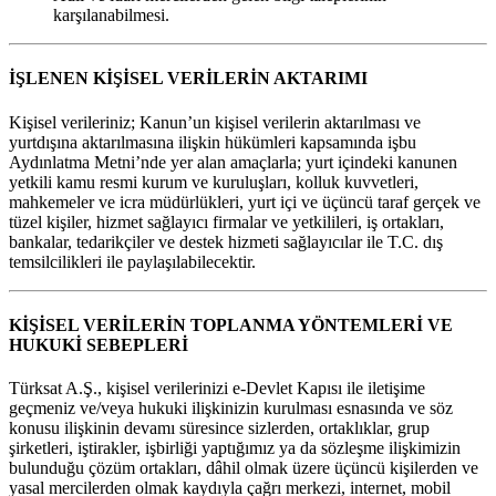
karşılanabilmesi.
İŞLENEN KİŞİSEL VERİLERİN AKTARIMI
Kişisel verileriniz; Kanun’un kişisel verilerin aktarılması ve
yurtdışına aktarılmasına ilişkin hükümleri kapsamında işbu
Aydınlatma Metni’nde yer alan amaçlarla; yurt içindeki kanunen
yetkili kamu resmi kurum ve kuruluşları, kolluk kuvvetleri,
mahkemeler ve icra müdürlükleri, yurt içi ve üçüncü taraf gerçek ve
tüzel kişiler, hizmet sağlayıcı firmalar ve yetkilileri, iş ortakları,
bankalar, tedarikçiler ve destek hizmeti sağlayıcılar ile T.C. dış
temsilcilikleri ile paylaşılabilecektir.
KİŞİSEL VERİLERİN TOPLANMA YÖNTEMLERİ VE
HUKUKİ SEBEPLERİ
Türksat A.Ş., kişisel verilerinizi e-Devlet Kapısı ile iletişime
geçmeniz ve/veya hukuki ilişkinizin kurulması esnasında ve söz
konusu ilişkinin devamı süresince sizlerden, ortaklıklar, grup
şirketleri, iştirakler, işbirliği yaptığımız ya da sözleşme ilişkimizin
bulunduğu çözüm ortakları, dâhil olmak üzere üçüncü kişilerden ve
yasal mercilerden olmak kaydıyla çağrı merkezi, internet, mobil