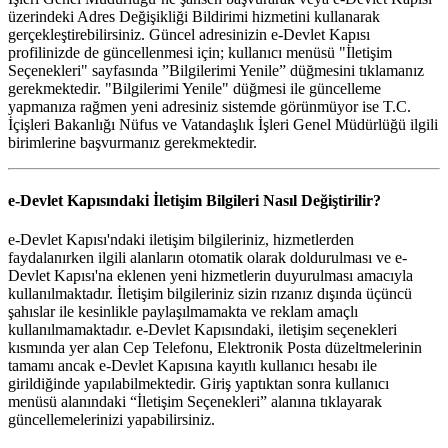
üzerindeki Adres Değişikliği Bildirimi hizmetini kullanarak
gerçekleştirebilirsiniz. Güncel adresinizin e-Devlet Kapısı
profilinizde de güncellenmesi için; kullanıcı menüsü "İletişim
Seçenekleri" sayfasında ”Bilgilerimi Yenile” düğmesini tıklamanız
gerekmektedir. "Bilgilerimi Yenile" düğmesi ile güncelleme
yapmanıza rağmen yeni adresiniz sistemde görünmüyor ise T.C.
İçişleri Bakanlığı Nüfus ve Vatandaşlık İşleri Genel Müdürlüğü ilgili
birimlerine başvurmanız gerekmektedir.
e-Devlet Kapısındaki İletişim Bilgileri Nasıl Değiştirilir?
e-Devlet Kapısı'ndaki iletişim bilgileriniz, hizmetlerden
faydalanırken ilgili alanların otomatik olarak doldurulması ve e-
Devlet Kapısı'na eklenen yeni hizmetlerin duyurulması amacıyla
kullanılmaktadır. İletişim bilgileriniz sizin rızanız dışında üçüncü
şahıslar ile kesinlikle paylaşılmamakta ve reklam amaçlı
kullanılmamaktadır. e-Devlet Kapısındaki, iletişim seçenekleri
kısmında yer alan Cep Telefonu, Elektronik Posta düzeltmelerinin
tamamı ancak e-Devlet Kapısına kayıtlı kullanıcı hesabı ile
girildiğinde yapılabilmektedir. Giriş yaptıktan sonra kullanıcı
menüsü alanındaki “İletişim Seçenekleri” alanına tıklayarak
güncellemelerinizi yapabilirsiniz.