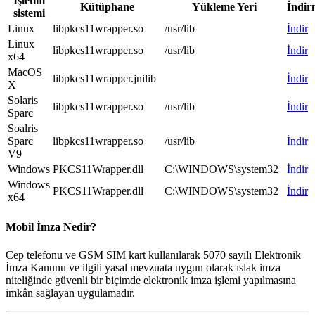
İşletim
Kütüphane
Yükleme Yeri
İndir
sistemi
Linux
libpkcs11wrapper.so
/usr/lib
İndir
Linux
libpkcs11wrapper.so
/usr/lib
İndir
x64
MacOS
libpkcs11wrapper.jnilib
İndir
X
Solaris
libpkcs11wrapper.so
/usr/lib
İndir
Sparc
Soalris
Sparc
libpkcs11wrapper.so
/usr/lib
İndir
V9
Windows
PKCS11Wrapper.dll
C:\WINDOWS\system32
İndir
Windows
PKCS11Wrapper.dll
C:\WINDOWS\system32
İndir
x64
Mobil İmza Nedir?
Cep telefonu ve GSM SIM kart kullanılarak 5070 sayılı Elektronik
İmza Kanunu ve ilgili yasal mevzuata uygun olarak ıslak imza
niteliğinde güvenli bir biçimde elektronik imza işlemi yapılmasına
imkân sağlayan uygulamadır.