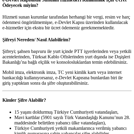
Ödeyecek miyim?
Hizmeti sunan kurumlar tarafından herhangi bir vergi, resim ve harç
ödenmesi öngörülmemişse, e-Devlet Kapısı üzerinden kullanılacak
e-hizmetler için ekstra bir ücret ödemeniz gerekmemektedir.
Şifreyi Nereden/ Nasıl Alabilirim?
Şifreyi; şahsen başvuru ile yurt içinde PTT işyerlerinden veya yetkili
acentelerinden, Türksat Kablo Ofislerinden yurt dışında ise Dışişleri
Bakanlığı’na bağlı elçilik ve konsolosluklardan temin edebilirsiniz.
Mobil imza, elektronik imza, TC yeni kimlik kartı veya internet
bankacılığı kullanıyorsanız, e-Devlet Kapısına bunlardan biri ile
giriş yaptıktan sonra da şifre oluşturabilirsiniz.
Kimler Şifre Alabilir?
15 yaşını doldurmuş Türkiye Cumhuriyeti vatandaşları,
Mavi kartlılar (5901 sayılı Türk Vatandaşlığı Kanunu’nun 28.
maddesinde belirtilen yabancı ülke vatandaşları),
Türkiye Cumhuriyeti yetkili makamlarınca verilmiş yabancı
kimlik numarasına sahip yabancılar şifre alabilirler.