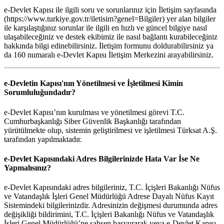
e-Devlet Kapısı ile ilgili soru ve sorunlarınız için İletişim sayfasında
(https://www.turkiye.gov.tr/iletisim?genel=Bilgiler) yer alan bilgiler
ile karşılaştığınız sorunlar ile ilgili en hızlı ve güncel bilgiye nasıl
ulaşabileceğiniz ve destek ekibimiz ile nasıl bağlantı kurabileceğiniz
hakkında bilgi edinebilirsiniz. İletişim formunu doldurabilirsiniz ya
da 160 numaralı e-Devlet Kapısı İletişim Merkezini arayabilirsiniz.
e-Devletin Kapısı'nın Yönetilmesi ve İşletilmesi Kimin
Sorumluluğundadır?
e-Devlet Kapısı’nın kurulması ve yönetilmesi görevi T.C.
Cumhurbaşkanlığı Siber Güvenlik Başkanlığı tarafından
yürütülmekte olup, sistemin geliştirilmesi ve işletilmesi Türksat A.Ş.
tarafından yapılmaktadır.
e-Devlet Kapısındaki Adres Bilgilerinizde Hata Var İse Ne
Yapmalısınız?
e-Devlet Kapısındaki adres bilgileriniz, T.C. İçişleri Bakanlığı Nüfus
ve Vatandaşlık İşleri Genel Müdürlüğü Adrese Dayalı Nüfus Kayıt
Sistemindeki bilgilerinizdir. Adresinizin değişmesi durumunda adres
değişikliği bildirimini, T.C. İçişleri Bakanlığı Nüfus ve Vatandaşlık
İşleri Genel Müdürlüğü’ne şahsen başvurarak veya e-Devlet Kapısı