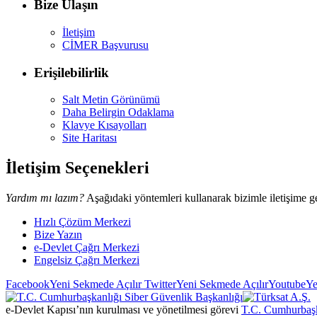
Bize Ulaşın
İletişim
CİMER Başvurusu
Erişilebilirlik
Salt Metin Görünümü
Daha Belirgin Odaklama
Klavye Kısayolları
Site Haritası
İletişim Seçenekleri
Yardım mı lazım?
Aşağıdaki yöntemleri kullanarak bizimle iletişime ge
Hızlı Çözüm Merkezi
Bize Yazın
e-Devlet Çağrı Merkezi
Engelsiz Çağrı Merkezi
Facebook
Yeni Sekmede Açılır
Twitter
Yeni Sekmede Açılır
Youtube
Ye
e-Devlet Kapısı’nın kurulması ve yönetilmesi görevi
T.C. Cumhurbaşk