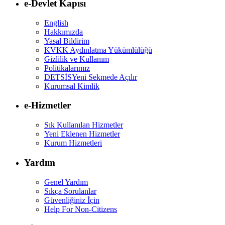
e-Devlet Kapısı
English
Hakkımızda
Yasal Bildirim
KVKK Aydınlatma Yükümlülüğü
Gizlilik ve Kullanım
Politikalarımız
DETSİS
Yeni Sekmede Açılır
Kurumsal Kimlik
e-Hizmetler
Sık Kullanılan Hizmetler
Yeni Eklenen Hizmetler
Kurum Hizmetleri
Yardım
Genel Yardım
Sıkça Sorulanlar
Güvenliğiniz İçin
Help For Non-Citizens