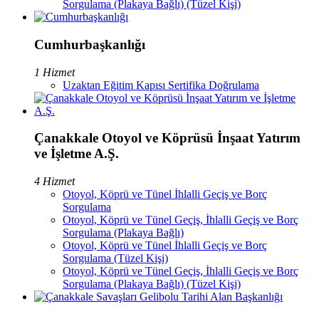
Sorgulama (Plakaya Bağlı) (Tüzel Kişi)
Cumhurbaşkanlığı
1 Hizmet
Uzaktan Eğitim Kapısı Sertifika Doğrulama
Çanakkale Otoyol ve Köprüsü İnşaat Yatırım
ve İşletme A.Ş.
4 Hizmet
Otoyol, Köprü ve Tünel İhlalli Geçiş ve Borç
Sorgulama
Otoyol, Köprü ve Tünel Geçiş, İhlalli Geçiş ve Borç
Sorgulama (Plakaya Bağlı)
Otoyol, Köprü ve Tünel İhlalli Geçiş ve Borç
Sorgulama (Tüzel Kişi)
Otoyol, Köprü ve Tünel Geçiş, İhlalli Geçiş ve Borç
Sorgulama (Plakaya Bağlı) (Tüzel Kişi)