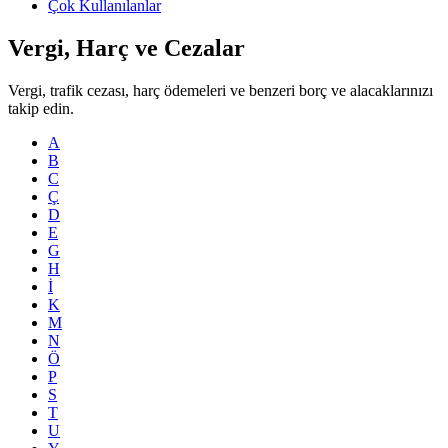
Çok Kullanılanlar
Vergi, Harç ve Cezalar
Vergi, trafik cezası, harç ödemeleri ve benzeri borç ve alacaklarınızı
takip edin.
A
B
C
Ç
D
E
G
H
İ
K
M
N
Ö
P
S
T
U