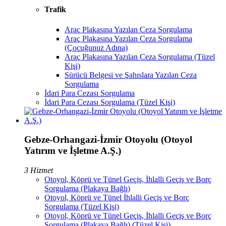
Trafik
Araç Plakasına Yazılan Ceza Sorgulama
Araç Plakasına Yazılan Ceza Sorgulama
(Çocuğunuz Adına)
Araç Plakasına Yazılan Ceza Sorgulama (Tüzel
Kişi)
Sürücü Belgesi ve Şahıslara Yazılan Ceza
Sorgulama
İdari Para Cezası Sorgulama
İdari Para Cezası Sorgulama (Tüzel Kişi)
Gebze-Orhangazi-İzmir Otoyolu (Otoyol
Yatırım ve İşletme A.Ş.)
3 Hizmet
Otoyol, Köprü ve Tünel Geçiş, İhlalli Geçiş ve Borç
Sorgulama (Plakaya Bağlı)
Otoyol, Köprü ve Tünel İhlalli Geçiş ve Borç
Sorgulama (Tüzel Kişi)
Otoyol, Köprü ve Tünel Geçiş, İhlalli Geçiş ve Borç
Sorgulama (Plakaya Bağlı) (Tüzel Kişi)