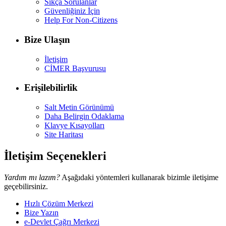
Sıkça Sorulanlar
Güvenliğiniz İçin
Help For Non-Citizens
Bize Ulaşın
İletişim
CİMER Başvurusu
Erişilebilirlik
Salt Metin Görünümü
Daha Belirgin Odaklama
Klavye Kısayolları
Site Haritası
İletişim Seçenekleri
Yardım mı lazım?
Aşağıdaki yöntemleri kullanarak bizimle iletişime
geçebilirsiniz.
Hızlı Çözüm Merkezi
Bize Yazın
e-Devlet Çağrı Merkezi