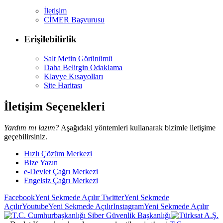
İletişim
CİMER Başvurusu
Erişilebilirlik
Salt Metin Görünümü
Daha Belirgin Odaklama
Klavye Kısayolları
Site Haritası
İletişim Seçenekleri
Yardım mı lazım?
Aşağıdaki yöntemleri kullanarak bizimle iletişime
geçebilirsiniz.
Hızlı Çözüm Merkezi
Bize Yazın
e-Devlet Çağrı Merkezi
Engelsiz Çağrı Merkezi
Facebook
Yeni Sekmede Açılır
Twitter
Yeni Sekmede
Açılır
Youtube
Yeni Sekmede Açılır
Instagram
Yeni Sekmede Açılır