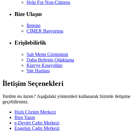
Help For Non-Citizens
Bize Ulaşın
İletişim
CİMER Başvurusu
Erişilebilirlik
Salt Metin Görünümü
Daha Belirgin Odaklama
Klavye Kısayolları
Site Haritası
İletişim Seçenekleri
Yardım mı lazım?
Aşağıdaki yöntemleri kullanarak bizimle iletişime
geçebilirsiniz.
Hızlı Çözüm Merkezi
Bize Yazın
e-Devlet Çağrı Merkezi
Engelsiz Çağrı Merkezi