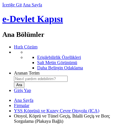
İçeriğe Git
Ana Sayfa
e-Devlet Kapısı
Ana Bölümler
Hızlı Çözüm
Erişilebilirlik Özellikleri
Salt Metin Görünümü
Daha Belirgin Odaklama
Aranan Terim
Giriş Yap
Ana Sayfa
Firmalar
YSS Köprüsü ve Kuzey Çevre Otoyolu (ICA)
Otoyol, Köprü ve Tünel Geçiş, İhlalli Geçiş ve Borç
Sorgulama (Plakaya Bağlı)