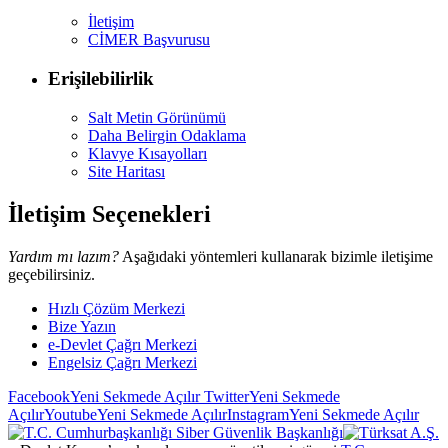
İletişim
CİMER Başvurusu
Erişilebilirlik
Salt Metin Görünümü
Daha Belirgin Odaklama
Klavye Kısayolları
Site Haritası
İletişim Seçenekleri
Yardım mı lazım?
Aşağıdaki yöntemleri kullanarak bizimle iletişime
geçebilirsiniz.
Hızlı Çözüm Merkezi
Bize Yazın
e-Devlet Çağrı Merkezi
Engelsiz Çağrı Merkezi
Facebook
Yeni Sekmede Açılır
Twitter
Yeni Sekmede
Açılır
Youtube
Yeni Sekmede Açılır
Instagram
Yeni Sekmede Açılır