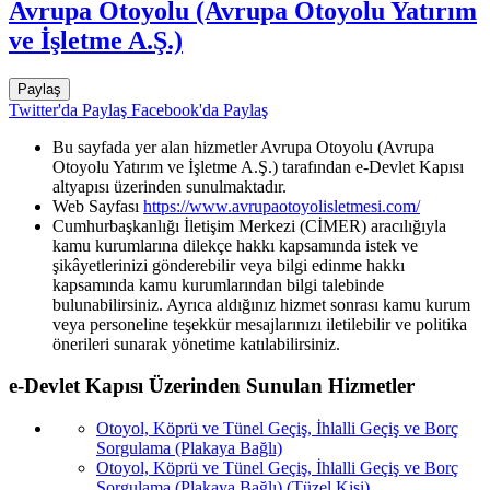
Avrupa Otoyolu (Avrupa Otoyolu Yatırım
ve İşletme A.Ş.)
Paylaş
Twitter'da Paylaş
Facebook'da Paylaş
Bu sayfada yer alan hizmetler Avrupa Otoyolu (Avrupa
Otoyolu Yatırım ve İşletme A.Ş.) tarafından e-Devlet Kapısı
altyapısı üzerinden sunulmaktadır.
Web Sayfası
https://www.avrupaotoyolisletmesi.com/
Cumhurbaşkanlığı İletişim Merkezi (CİMER) aracılığıyla
kamu kurumlarına dilekçe hakkı kapsamında istek ve
şikâyetlerinizi gönderebilir veya bilgi edinme hakkı
kapsamında kamu kurumlarından bilgi talebinde
bulunabilirsiniz. Ayrıca aldığınız hizmet sonrası kamu kurum
veya personeline teşekkür mesajlarınızı iletilebilir ve politika
önerileri sunarak yönetime katılabilirsiniz.
e-Devlet Kapısı Üzerinden Sunulan Hizmetler
Otoyol, Köprü ve Tünel Geçiş, İhlalli Geçiş ve Borç
Sorgulama (Plakaya Bağlı)
Otoyol, Köprü ve Tünel Geçiş, İhlalli Geçiş ve Borç
Sorgulama (Plakaya Bağlı) (Tüzel Kişi)