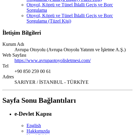
Otoyol, Köprü ve Tünel İhlalli Geçiş ve Borç
Sorgulama
Otoyol, Köprü ve Tünel İhlalli Geçiş ve Borç
Sorgulama (Tüzel Kişi)
İletişim Bilgileri
Kurum Adı
Avrupa Otoyolu (Avrupa Otoyolu Yatırım ve İşletme A.Ş.)
Web Sayfası
https://www.avrupaotoyolisletmesi.com/
Tel
+90 850 259 00 61
Adres
SARIYER / İSTANBUL - TÜRKİYE
Sayfa Sonu Bağlantıları
e-Devlet Kapısı
English
Hakkımızda