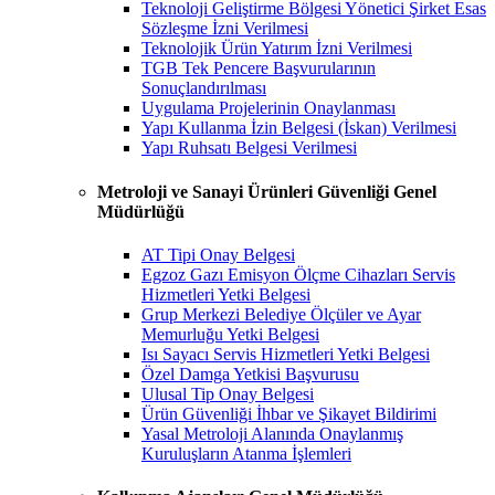
Teknoloji Geliştirme Bölgesi Yönetici Şirket Esas
Sözleşme İzni Verilmesi
Teknolojik Ürün Yatırım İzni Verilmesi
TGB Tek Pencere Başvurularının
Sonuçlandırılması
Uygulama Projelerinin Onaylanması
Yapı Kullanma İzin Belgesi (İskan) Verilmesi
Yapı Ruhsatı Belgesi Verilmesi
Metroloji ve Sanayi Ürünleri Güvenliği Genel
Müdürlüğü
AT Tipi Onay Belgesi
Egzoz Gazı Emisyon Ölçme Cihazları Servis
Hizmetleri Yetki Belgesi
Grup Merkezi Belediye Ölçüler ve Ayar
Memurluğu Yetki Belgesi
Isı Sayacı Servis Hizmetleri Yetki Belgesi
Özel Damga Yetkisi Başvurusu
Ulusal Tip Onay Belgesi
Ürün Güvenliği İhbar ve Şikayet Bildirimi
Yasal Metroloji Alanında Onaylanmış
Kuruluşların Atanma İşlemleri