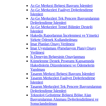
Ar-Ge Merkezi Belgesi Başvuru İşlemleri
Ar-Ge Merkezleri Faaliyet Değerlendirme
İşlemleri
Ar-Ge Merkezleri Tek Pencere Başvurularının
Değerlendirme İşlemleri
Ar-Ge Merkezleri Temel Bilimler Desteği
İşlemleri
Hakediş Raporlarının İncelenmesi ve Yönetici
Şirkete Ödenek Kullandırılması
İmar Planları Onayı Verilmesi
İmar Uygulaması (Parselasyon Planı) Onayı
Verilmesi
İş Deneyim Belgesinin Onaylanması
Kümelenme Destek Programı Kapsamında
Hakedişlerin Düzenlenmesi ve Ödemelerin
Yapılması
Tasarım Merkezi Belgesi Başvuru İşlemleri
Tasarım Merkezleri Faaliyet Değerlendirme
İşlemleri
Tasarım Merkezleri Tek Pencere Başvurularının
Değerlendirme İşlemleri
Teknoloji Geliştirme Bölgesi Bölge Alan
Başvurularının Alınması Değerlendirilmesi ve
Sonuçlandırılması