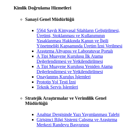
Kimlik Doğrulama Hizmetleri
Sanayi Genel Müdürlüğü
5564 Sayılı Kimyasal Silahların Geliştirilmesi,
Üretimi, Stoklanması ve Kullanımının
Yasaklanması Hakkında Kanun ve İlgili
Yönetmeliği Kapsamında Üretim İzni Verilmesi
Araştırma Altyapısı ve Laboratuvar Portalı
A Tipi Muayene Kuruluşu İlk Atama
Değerlendirmesi ve Yetkilendirilmesi
A Tipi Muayene Kuruluşu Yeniden Atama
Değerlendirmesi ve Yetkilendirilmesi
Onaylanmış Kuruluş İşlemleri
Prototip Yol Testi İzni
Teknik Servis İşlemleri
Stratejik Araştırmalar ve Verimlilik Genel
Müdürlüğü
Anahtar Dergisinde Yazı Yayımlanması Talebi
Girişimci Bilgi Sistemi Çalışma ve Araştırma
Merkezi Randevu Başvurusu