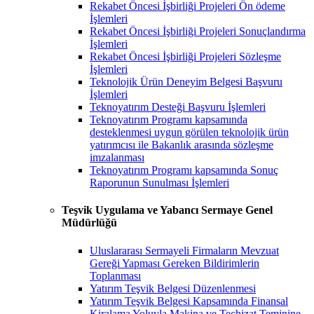
Rekabet Öncesi İşbirliği Projeleri Ön ödeme
İşlemleri
Rekabet Öncesi İşbirliği Projeleri Sonuçlandırma
İşlemleri
Rekabet Öncesi İşbirliği Projeleri Sözleşme
İşlemleri
Teknolojik Ürün Deneyim Belgesi Başvuru
İşlemleri
Teknoyatırım Desteği Başvuru İşlemleri
Teknoyatırım Programı kapsamında
desteklenmesi uygun görülen teknolojik ürün
yatırımcısı ile Bakanlık arasında sözleşme
imzalanması
Teknoyatırım Programı kapsamında Sonuç
Raporunun Sunulması İşlemleri
Teşvik Uygulama ve Yabancı Sermaye Genel
Müdürlüğü
Uluslararası Sermayeli Firmaların Mevzuat
Gereği Yapması Gereken Bildirimlerin
Toplanması
Yatırım Teşvik Belgesi Düzenlenmesi
Yatırım Teşvik Belgesi Kapsamında Finansal
Kiralama Yoluyla Makina ve Teçhizat Teminine