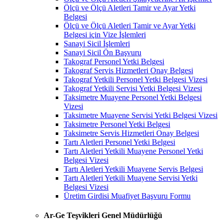
Ölçü ve Ölçü Aletleri Tamir ve Ayar Yetki
Belgesi
Ölçü ve Ölçü Aletleri Tamir ve Ayar Yetki
Belgesi için Vize İşlemleri
Sanayi Sicil İşlemleri
Sanayi Sicil Ön Başvuru
Takograf Personel Yetki Belgesi
Takograf Servis Hizmetleri Onay Belgesi
Takograf Yetkili Personel Yetki Belgesi Vizesi
Takograf Yetkili Servisi Yetki Belgesi Vizesi
Taksimetre Muayene Personel Yetki Belgesi
Vizesi
Taksimetre Muayene Servisi Yetki Belgesi Vizesi
Taksimetre Personel Yetki Belgesi
Taksimetre Servis Hizmetleri Onay Belgesi
Tartı Aletleri Personel Yetki Belgesi
Tartı Aletleri Yetkili Muayene Personel Yetki
Belgesi Vizesi
Tartı Aletleri Yetkili Muayene Servis Belgesi
Tartı Aletleri Yetkili Muayene Servisi Yetki
Belgesi Vizesi
Üretim Girdisi Muafiyet Başvuru Formu
Ar-Ge Teşvikleri Genel Müdürlüğü