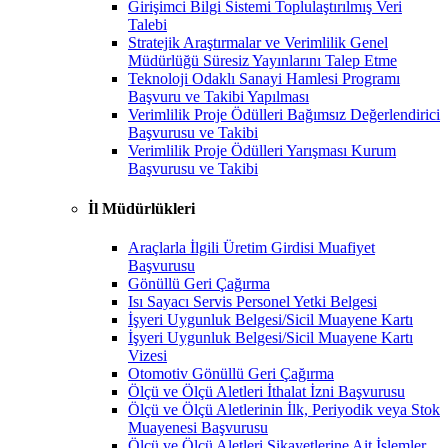
Girişimci Bilgi Sistemi Toplulaştırılmış Veri
Talebi
Stratejik Araştırmalar ve Verimlilik Genel
Müdürlüğü Süresiz Yayınlarını Talep Etme
Teknoloji Odaklı Sanayi Hamlesi Programı
Başvuru ve Takibi Yapılması
Verimlilik Proje Ödülleri Bağımsız Değerlendirici
Başvurusu ve Takibi
Verimlilik Proje Ödülleri Yarışması Kurum
Başvurusu ve Takibi
İl Müdürlükleri
Araçlarla İlgili Üretim Girdisi Muafiyet
Başvurusu
Gönüllü Geri Çağırma
Isı Sayacı Servis Personel Yetki Belgesi
İşyeri Uygunluk Belgesi/Sicil Muayene Kartı
İşyeri Uygunluk Belgesi/Sicil Muayene Kartı
Vizesi
Otomotiv Gönüllü Geri Çağırma
Ölçü ve Ölçü Aletleri İthalat İzni Başvurusu
Ölçü ve Ölçü Aletlerinin İlk, Periyodik veya Stok
Muayenesi Başvurusu
Ölçü ve Ölçü Aletleri Şikayetlerine Ait İşlemler