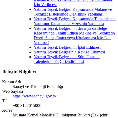
İzin Verilmesi
Yatırım Teşvik Belgesi Kapsamında Makine ve
Teçhizat Listelerinde Değişiklik Yapılması
Yatırım Teşvik Belgesi Kapsamında Tamamlanan
Yatırımın Tamamlama Vizesinin Yapılması
Yatırım Teşvik Belgesinin devri ya da Belge
Kapsamında Temin Edilen Makina ve Teçhizatın
Devri, Satışı, İhracı veya Kiralanması İçin İzin
Verilmesi
Yatırım Teşvik Belgesinin İptal Edilmesi
Yatırım Teşvik Belgesinin Revize Edilmesi
Yatırım Teşvik Belgesinin Süre Uzatımı
Taleplerinin Değerlendirilmesi
İletişim Bilgileri
Kurum Adı
Sanayi ve Teknoloji Bakanlığı
Web Sayfası
https://www.sanayi.gov.tr/
Tel
+90 3122015000
Adres
Mustafa Kemal Mahallesi Dumlupınar Bulvarı (Eskişehir