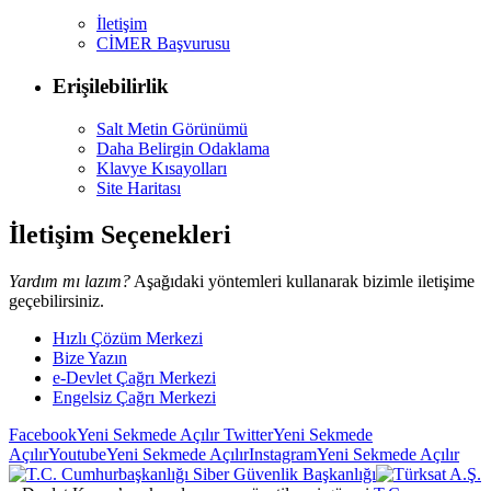
İletişim
CİMER Başvurusu
Erişilebilirlik
Salt Metin Görünümü
Daha Belirgin Odaklama
Klavye Kısayolları
Site Haritası
İletişim Seçenekleri
Yardım mı lazım?
Aşağıdaki yöntemleri kullanarak bizimle iletişime
geçebilirsiniz.
Hızlı Çözüm Merkezi
Bize Yazın
e-Devlet Çağrı Merkezi
Engelsiz Çağrı Merkezi
Facebook
Yeni Sekmede Açılır
Twitter
Yeni Sekmede
Açılır
Youtube
Yeni Sekmede Açılır
Instagram
Yeni Sekmede Açılır