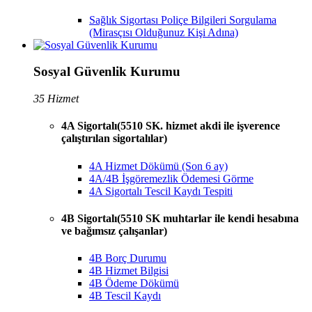
Sağlık Sigortası Poliçe Bilgileri Sorgulama
(Mirasçısı Olduğunuz Kişi Adına)
Sosyal Güvenlik Kurumu
35 Hizmet
4A Sigortalı(5510 SK. hizmet akdi ile işverence
çalıştırılan sigortalılar)
4A Hizmet Dökümü (Son 6 ay)
4A/4B İşgöremezlik Ödemesi Görme
4A Sigortalı Tescil Kaydı Tespiti
4B Sigortalı(5510 SK muhtarlar ile kendi hesabına
ve bağımsız çalışanlar)
4B Borç Durumu
4B Hizmet Bilgisi
4B Ödeme Dökümü
4B Tescil Kaydı