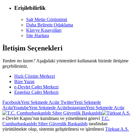
Erişilebilirlik
Salt Metin Görünümü
Daha Belirgin Odaklama
Klavye Kısayolları
Site Haritası
İletişim Seçenekleri
Yardım mı lazım?
Aşağıdaki yöntemleri kullanarak bizimle iletişime
geçebilirsiniz.
Hızlı Çözüm Merkezi
Bize Yazın
e-Devlet Çağrı Merkezi
Engelsiz Çağrı Merkezi
Facebook
Yeni Sekmede Açılır
Twitter
Yeni Sekmede
Açılır
Youtube
Yeni Sekmede Açılır
Instagram
Yeni Sekmede Açılır
e-Devlet Kapısı’nın kurulması ve yönetilmesi görevi
T.C.
Cumhurbaşkanlığı Siber Güvenlik Başkanlığı
tarafından
yürütülmekte olup, sistemin geliştirilmesi ve işletilmesi
Türksat A.Ş.