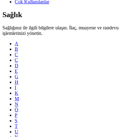
Çok Kullanılanlar
Sağlık
Sağlığınız ile ilgili bilgilere ulaşın. İlaç, muayene ve randevu
işlemlerinizi yönetin.
A
B
C
Ç
D
E
G
H
İ
K
M
N
Ö
P
S
T
U