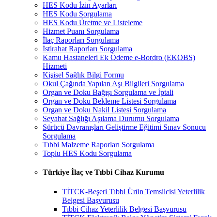
HES Kodu İzin Ayarları
HES Kodu Sorgulama
HES Kodu Üretme ve Listeleme
Hizmet Puanı Sorgulama
İlaç Raporları Sorgulama
İstirahat Raporları Sorgulama
Kamu Hastaneleri Ek Ödeme e-Bordro (EKOBS)
Hizmeti
Kişisel Sağlık Bilgi Formu
Okul Çağında Yapılan Aşı Bilgileri Sorgulama
Organ ve Doku Bağışı Sorgulama ve İptali
Organ ve Doku Bekleme Listesi Sorgulama
Organ ve Doku Nakil Listesi Sorgulama
Seyahat Sağlığı Aşılama Durumu Sorgulama
Sürücü Davranışları Geliştirme Eğitimi Sınav Sonucu
Sorgulama
Tıbbi Malzeme Raporları Sorgulama
Toplu HES Kodu Sorgulama
Türkiye İlaç ve Tıbbi Cihaz Kurumu
TİTCK-Beşeri Tıbbi Ürün Temsilcisi Yeterlilik
Belgesi Başvurusu
Tıbbi Cihaz Yeterlilik Belgesi Başvurusu