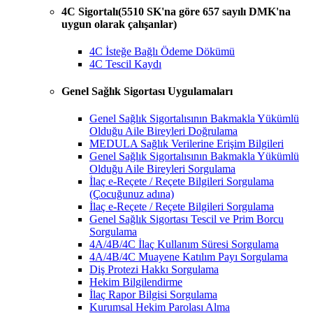
4C Sigortalı(5510 SK'na göre 657 sayılı DMK'na
uygun olarak çalışanlar)
4C İsteğe Bağlı Ödeme Dökümü
4C Tescil Kaydı
Genel Sağlık Sigortası Uygulamaları
Genel Sağlık Sigortalısının Bakmakla Yükümlü
Olduğu Aile Bireyleri Doğrulama
MEDULA Sağlık Verilerine Erişim Bilgileri
Genel Sağlık Sigortalısının Bakmakla Yükümlü
Olduğu Aile Bireyleri Sorgulama
İlaç e-Reçete / Reçete Bilgileri Sorgulama
(Çocuğunuz adına)
İlaç e-Reçete / Reçete Bilgileri Sorgulama
Genel Sağlık Sigortası Tescil ve Prim Borcu
Sorgulama
4A/4B/4C İlaç Kullanım Süresi Sorgulama
4A/4B/4C Muayene Katılım Payı Sorgulama
Diş Protezi Hakkı Sorgulama
Hekim Bilgilendirme
İlaç Rapor Bilgisi Sorgulama
Kurumsal Hekim Parolası Alma