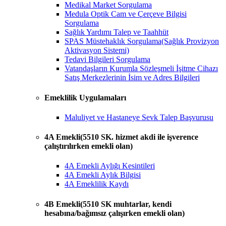
Medikal Market Sorgulama
Medula Optik Cam ve Çerçeve Bilgisi
Sorgulama
Sağlık Yardımı Talep ve Taahhüt
SPAS Müstehaklık Sorgulama(Sağlık Provizyon
Aktivasyon Sistemi)
Tedavi Bilgileri Sorgulama
Vatandaşların Kurumla Sözleşmeli İşitme Cihazı
Satış Merkezlerinin İsim ve Adres Bilgileri
Emeklilik Uygulamaları
Maluliyet ve Hastaneye Sevk Talep Başvurusu
4A Emekli(5510 SK. hizmet akdi ile işverence
çalıştırılırken emekli olan)
4A Emekli Aylığı Kesintileri
4A Emekli Aylık Bilgisi
4A Emeklilik Kaydı
4B Emekli(5510 SK muhtarlar, kendi
hesabına/bağımsız çalışırken emekli olan)