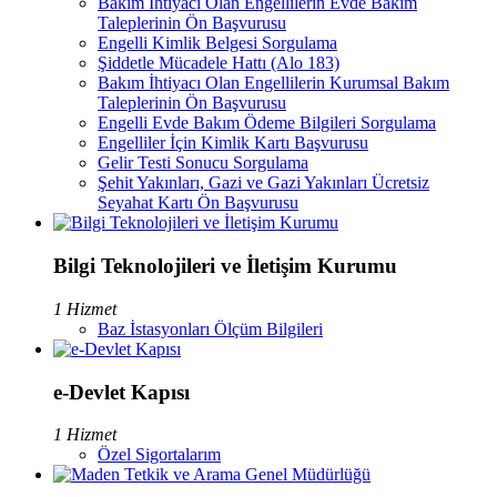
Bakım İhtiyacı Olan Engellilerin Evde Bakım
Taleplerinin Ön Başvurusu
Engelli Kimlik Belgesi Sorgulama
Şiddetle Mücadele Hattı (Alo 183)
Bakım İhtiyacı Olan Engellilerin Kurumsal Bakım
Taleplerinin Ön Başvurusu
Engelli Evde Bakım Ödeme Bilgileri Sorgulama
Engelliler İçin Kimlik Kartı Başvurusu
Gelir Testi Sonucu Sorgulama
Şehit Yakınları, Gazi ve Gazi Yakınları Ücretsiz
Seyahat Kartı Ön Başvurusu
Bilgi Teknolojileri ve İletişim Kurumu
1 Hizmet
Baz İstasyonları Ölçüm Bilgileri
e-Devlet Kapısı
1 Hizmet
Özel Sigortalarım