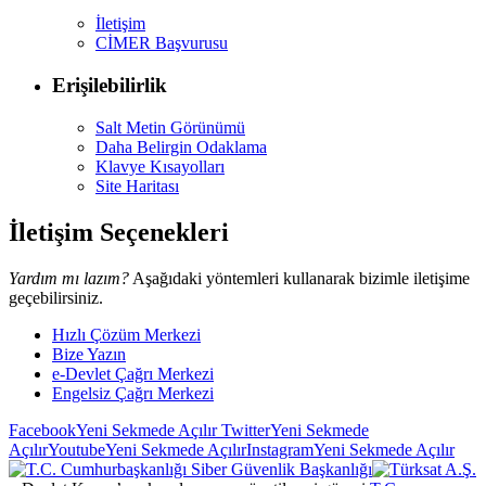
İletişim
CİMER Başvurusu
Erişilebilirlik
Salt Metin Görünümü
Daha Belirgin Odaklama
Klavye Kısayolları
Site Haritası
İletişim Seçenekleri
Yardım mı lazım?
Aşağıdaki yöntemleri kullanarak bizimle iletişime
geçebilirsiniz.
Hızlı Çözüm Merkezi
Bize Yazın
e-Devlet Çağrı Merkezi
Engelsiz Çağrı Merkezi
Facebook
Yeni Sekmede Açılır
Twitter
Yeni Sekmede
Açılır
Youtube
Yeni Sekmede Açılır
Instagram
Yeni Sekmede Açılır