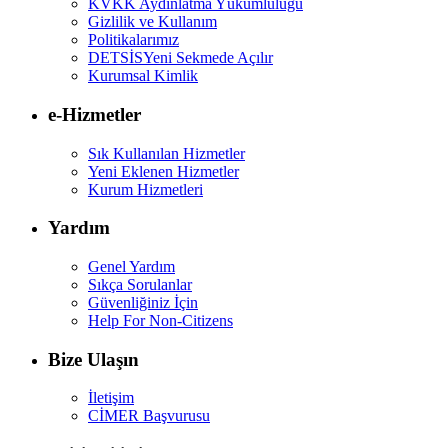
KVKK Aydınlatma Yükümlülüğü
Gizlilik ve Kullanım
Politikalarımız
DETSİS
Yeni Sekmede Açılır
Kurumsal Kimlik
e-Hizmetler
Sık Kullanılan Hizmetler
Yeni Eklenen Hizmetler
Kurum Hizmetleri
Yardım
Genel Yardım
Sıkça Sorulanlar
Güvenliğiniz İçin
Help For Non-Citizens
Bize Ulaşın
İletişim
CİMER Başvurusu