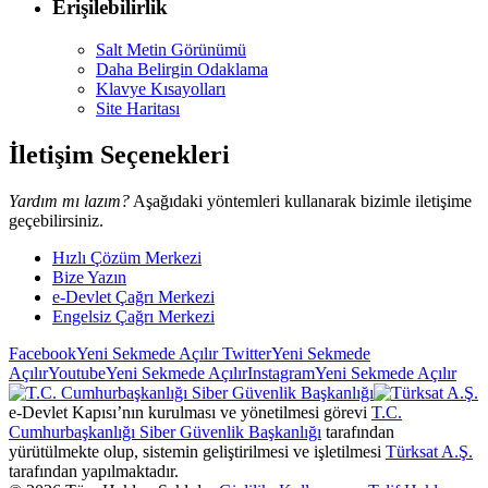
Erişilebilirlik
Salt Metin Görünümü
Daha Belirgin Odaklama
Klavye Kısayolları
Site Haritası
İletişim Seçenekleri
Yardım mı lazım?
Aşağıdaki yöntemleri kullanarak bizimle iletişime
geçebilirsiniz.
Hızlı Çözüm Merkezi
Bize Yazın
e-Devlet Çağrı Merkezi
Engelsiz Çağrı Merkezi
Facebook
Yeni Sekmede Açılır
Twitter
Yeni Sekmede
Açılır
Youtube
Yeni Sekmede Açılır
Instagram
Yeni Sekmede Açılır
e-Devlet Kapısı’nın kurulması ve yönetilmesi görevi
T.C.
Cumhurbaşkanlığı Siber Güvenlik Başkanlığı
tarafından
yürütülmekte olup, sistemin geliştirilmesi ve işletilmesi
Türksat A.Ş.
tarafından yapılmaktadır.