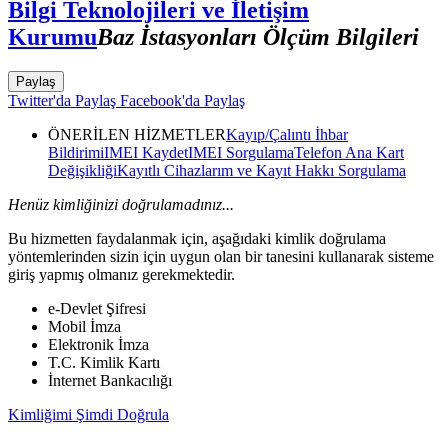
Bilgi Teknolojileri ve İletişim
Kurumu
Baz İstasyonları Ölçüm Bilgileri
Paylaş
Twitter'da Paylaş
Facebook'da Paylaş
ÖNERİLEN HİZMETLER
Kayıp/Çalıntı İhbar
Bildirimi
IMEI Kaydet
IMEI Sorgulama
Telefon Ana Kart
Değişikliği
Kayıtlı Cihazlarım ve Kayıt Hakkı Sorgulama
Henüz kimliğinizi doğrulamadınız...
Bu hizmetten faydalanmak için, aşağıdaki kimlik doğrulama
yöntemlerinden sizin için uygun olan bir tanesini kullanarak sisteme
giriş yapmış olmanız gerekmektedir.
e-Devlet Şifresi
Mobil İmza
Elektronik İmza
T.C. Kimlik Kartı
İnternet Bankacılığı
Kimliğimi Şimdi Doğrula