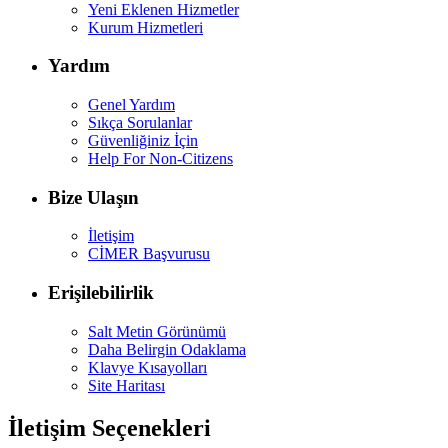
Yeni Eklenen Hizmetler
Kurum Hizmetleri
Yardım
Genel Yardım
Sıkça Sorulanlar
Güvenliğiniz İçin
Help For Non-Citizens
Bize Ulaşın
İletişim
CİMER Başvurusu
Erişilebilirlik
Salt Metin Görünümü
Daha Belirgin Odaklama
Klavye Kısayolları
Site Haritası
İletişim Seçenekleri