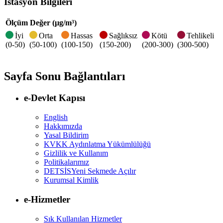
İstasyon Bilgileri
Ölçüm
Değer (µg/m³)
İyi
Orta
Hassas
Sağlıksız
Kötü
Tehlikeli
(0-50)
(50-100)
(100-150)
(150-200)
(200-300)
(300-500)
Sayfa Sonu Bağlantıları
e-Devlet Kapısı
English
Hakkımızda
Yasal Bildirim
KVKK Aydınlatma Yükümlülüğü
Gizlilik ve Kullanım
Politikalarımız
DETSİS
Yeni Sekmede Açılır
Kurumsal Kimlik
e-Hizmetler
Sık Kullanılan Hizmetler