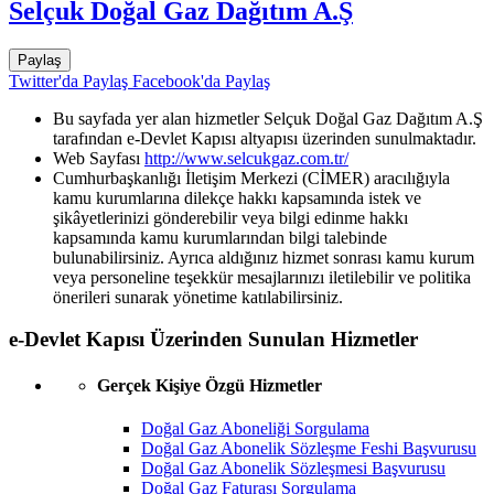
Selçuk Doğal Gaz Dağıtım A.Ş
Paylaş
Twitter'da Paylaş
Facebook'da Paylaş
Bu sayfada yer alan hizmetler Selçuk Doğal Gaz Dağıtım A.Ş
tarafından e-Devlet Kapısı altyapısı üzerinden sunulmaktadır.
Web Sayfası
http://www.selcukgaz.com.tr/
Cumhurbaşkanlığı İletişim Merkezi (CİMER) aracılığıyla
kamu kurumlarına dilekçe hakkı kapsamında istek ve
şikâyetlerinizi gönderebilir veya bilgi edinme hakkı
kapsamında kamu kurumlarından bilgi talebinde
bulunabilirsiniz. Ayrıca aldığınız hizmet sonrası kamu kurum
veya personeline teşekkür mesajlarınızı iletilebilir ve politika
önerileri sunarak yönetime katılabilirsiniz.
e-Devlet Kapısı Üzerinden Sunulan Hizmetler
Gerçek Kişiye Özgü Hizmetler
Doğal Gaz Aboneliği Sorgulama
Doğal Gaz Abonelik Sözleşme Feshi Başvurusu
Doğal Gaz Abonelik Sözleşmesi Başvurusu
Doğal Gaz Faturası Sorgulama