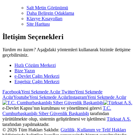
Salt Metin Görünümü
Daha Belirgin Odaklama
Klavye Kısayolları
Site Haritası
İletişim Seçenekleri
Yardım mı lazım?
Aşağıdaki yöntemleri kullanarak bizimle iletişime
geçebilirsiniz.
Hızlı Çözüm Merkezi
Bize Yazın
e-Devlet Çağrı Merkezi
Engelsiz Çağrı Merkezi
Facebook
Yeni Sekmede Açılır
Twitter
Yeni Sekmede
Açılır
Youtube
Yeni Sekmede Açılır
Instagram
Yeni Sekmede Açılır
e-Devlet Kapısı’nın kurulması ve yönetilmesi görevi
T.C.
Cumhurbaşkanlığı Siber Güvenlik Başkanlığı
tarafından
yürütülmekte olup, sistemin geliştirilmesi ve işletilmesi
Türksat A.Ş.
tarafından yapılmaktadır.
©
2026
Tüm Hakları Saklıdır.
Gizlilik, Kullanım ve Telif Hakları