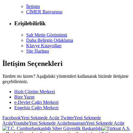
İletişim
CİMER Başvurusu
Erişilebilirlik
Salt Metin Görünümü
Daha Belirgin Odaklama
Klavye Kısayolları
Site Haritası
İletişim Seçenekleri
Yardım mı lazım?
Aşağıdaki yöntemleri kullanarak bizimle iletişime
geçebilirsiniz.
Hızlı Çözüm Merkezi
Bize Yazın
e-Devlet Çağrı Merkezi
Engelsiz Çağrı Merkezi
Facebook
Yeni Sekmede Açılır
Twitter
Yeni Sekmede
Açılır
Youtube
Yeni Sekmede Açılır
Instagram
Yeni Sekmede Açılır