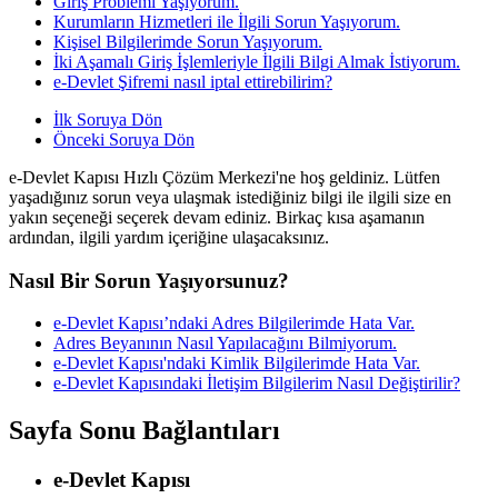
Giriş Problemi Yaşıyorum.
Kurumların Hizmetleri ile İlgili Sorun Yaşıyorum.
Kişisel Bilgilerimde Sorun Yaşıyorum.
İki Aşamalı Giriş İşlemleriyle İlgili Bilgi Almak İstiyorum.
e-Devlet Şifremi nasıl iptal ettirebilirim?
İlk Soruya Dön
Önceki Soruya Dön
e-Devlet Kapısı Hızlı Çözüm Merkezi'ne hoş geldiniz. Lütfen
yaşadığınız sorun veya ulaşmak istediğiniz bilgi ile ilgili size en
yakın seçeneği seçerek devam ediniz. Birkaç kısa aşamanın
ardından, ilgili yardım içeriğine ulaşacaksınız.
Nasıl Bir Sorun Yaşıyorsunuz?
e-Devlet Kapısı’ndaki Adres Bilgilerimde Hata Var.
Adres Beyanının Nasıl Yapılacağını Bilmiyorum.
e-Devlet Kapısı'ndaki Kimlik Bilgilerimde Hata Var.
e-Devlet Kapısındaki İletişim Bilgilerim Nasıl Değiştirilir?
Sayfa Sonu Bağlantıları
e-Devlet Kapısı