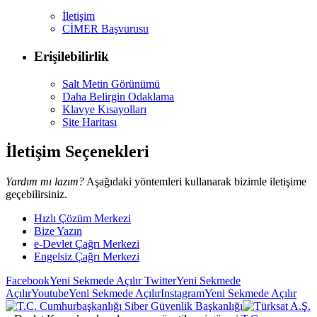
İletişim
CİMER Başvurusu
Erişilebilirlik
Salt Metin Görünümü
Daha Belirgin Odaklama
Klavye Kısayolları
Site Haritası
İletişim Seçenekleri
Yardım mı lazım?
Aşağıdaki yöntemleri kullanarak bizimle iletişime
geçebilirsiniz.
Hızlı Çözüm Merkezi
Bize Yazın
e-Devlet Çağrı Merkezi
Engelsiz Çağrı Merkezi
Facebook
Yeni Sekmede Açılır
Twitter
Yeni Sekmede
Açılır
Youtube
Yeni Sekmede Açılır
Instagram
Yeni Sekmede Açılır