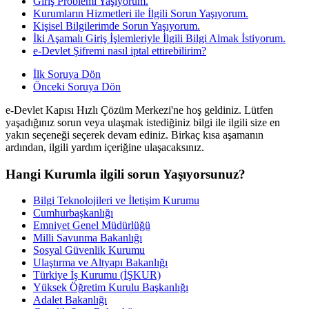
Giriş Problemi Yaşıyorum.
Kurumların Hizmetleri ile İlgili Sorun Yaşıyorum.
Kişisel Bilgilerimde Sorun Yaşıyorum.
İki Aşamalı Giriş İşlemleriyle İlgili Bilgi Almak İstiyorum.
e-Devlet Şifremi nasıl iptal ettirebilirim?
İlk Soruya Dön
Önceki Soruya Dön
e-Devlet Kapısı Hızlı Çözüm Merkezi'ne hoş geldiniz. Lütfen
yaşadığınız sorun veya ulaşmak istediğiniz bilgi ile ilgili size en
yakın seçeneği seçerek devam ediniz. Birkaç kısa aşamanın
ardından, ilgili yardım içeriğine ulaşacaksınız.
Hangi Kurumla ilgili sorun Yaşıyorsunuz?
Bilgi Teknolojileri ve İletişim Kurumu
Cumhurbaşkanlığı
Emniyet Genel Müdürlüğü
Milli Savunma Bakanlığı
Sosyal Güvenlik Kurumu
Ulaştırma ve Altyapı Bakanlığı
Türkiye İş Kurumu (İŞKUR)
Yüksek Öğretim Kurulu Başkanlığı
Adalet Bakanlığı