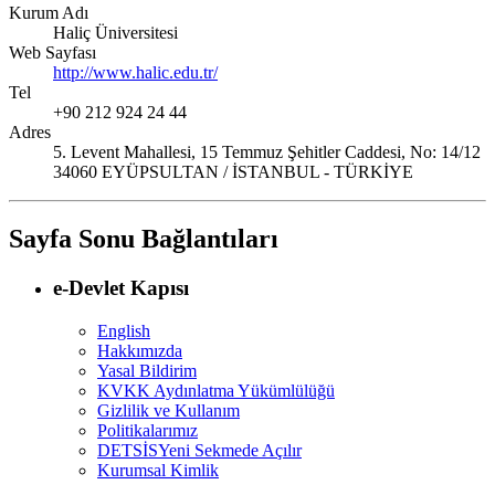
Kurum Adı
Haliç Üniversitesi
Web Sayfası
http://www.halic.edu.tr/
Tel
+90 212 924 24 44
Adres
5. Levent Mahallesi, 15 Temmuz Şehitler Caddesi, No: 14/12
34060 EYÜPSULTAN / İSTANBUL - TÜRKİYE
Sayfa Sonu Bağlantıları
e-Devlet Kapısı
English
Hakkımızda
Yasal Bildirim
KVKK Aydınlatma Yükümlülüğü
Gizlilik ve Kullanım
Politikalarımız
DETSİS
Yeni Sekmede Açılır
Kurumsal Kimlik