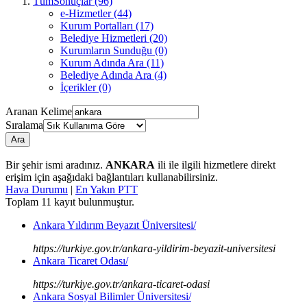
TümSonuçlar (96)
e-Hizmetler (44)
Kurum Portalları (17)
Belediye Hizmetleri (20)
Kurumların Sunduğu (0)
Kurum Adında Ara (11)
Belediye Adında Ara (4)
İçerikler (0)
Aranan Kelime
Sıralama
Ara
Bir şehir ismi aradınız.
ANKARA
ili ile ilgili hizmetlere direkt
erişim için aşağıdaki bağlantıları kullanabilirsiniz.
Hava Durumu
|
En Yakın PTT
Toplam
11
kayıt bulunmuştur.
Ankara Yıldırım Beyazıt Üniversitesi/
https://turkiye.gov.tr/ankara-yildirim-beyazit-universitesi
Ankara Ticaret Odası/
https://turkiye.gov.tr/ankara-ticaret-odasi
Ankara Sosyal Bilimler Üniversitesi/