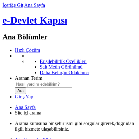
İçeriğe Git
Ana Sayfa
e-Devlet Kapısı
Ana Bölümler
Hızlı Çözüm
Erişilebilirlik Özellikleri
Salt Metin Görünümü
Daha Belirgin Odaklama
Aranan Terim
Giriş Yap
Ana Sayfa
Site içi arama
Arama kutusuna bir şehir ismi gibi sorgular girerek,doğrudan
ilgili hizmete ulaşabilirsiniz.