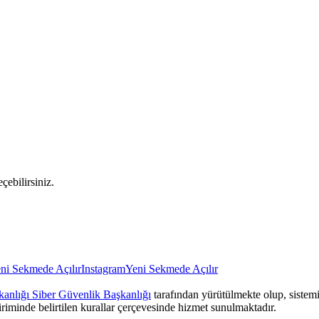
çebilirsiniz.
ni Sekmede Açılır
Instagram
Yeni Sekmede Açılır
anlığı Siber Güvenlik Başkanlığı
tarafından yürütülmekte olup, sistemin
iriminde belirtilen kurallar çerçevesinde hizmet sunulmaktadır.