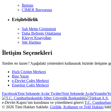
İletişim
CİMER Başvurusu
Erişilebilirlik
Salt Metin Görünümü
Daha Belirgin Odaklama
Klavye Kısayolları
Site Haritası
İletişim Seçenekleri
Yardım mı lazım?
Aşağıdaki yöntemleri kullanarak bizimle iletişime ge
Hızlı Çözüm Merkezi
Bize Yazın
e-Devlet Çağrı Merkezi
Engelsiz Çağrı Merkezi
Facebook
Yeni Sekmede Açılır
Twitter
Yeni Sekmede Açılır
Youtube
Ye
e-Devlet Kapısı’nın kurulması ve yönetilmesi görevi
T.C. Cumhurbaşk
©
2026
Tüm Hakları Saklıdır.
Gizlilik, Kullanım ve Telif Hakları
bild