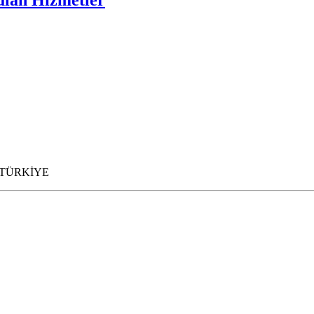
ulan Hizmetler
L TÜRKİYE