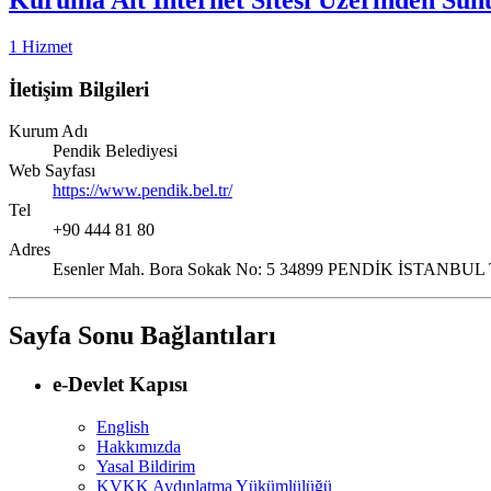
Kuruma Ait İnternet Sitesi Üzerinden Sun
1 Hizmet
İletişim Bilgileri
Kurum Adı
Pendik Belediyesi
Web Sayfası
https://www.pendik.bel.tr/
Tel
+90 444 81 80
Adres
Esenler Mah. Bora Sokak No: 5 34899 PENDİK İSTANBU
Sayfa Sonu Bağlantıları
e-Devlet Kapısı
English
Hakkımızda
Yasal Bildirim
KVKK Aydınlatma Yükümlülüğü