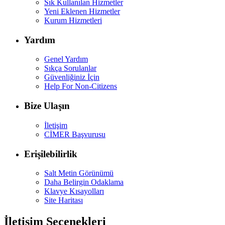
Sık Kullanılan Hizmetler
Yeni Eklenen Hizmetler
Kurum Hizmetleri
Yardım
Genel Yardım
Sıkça Sorulanlar
Güvenliğiniz İçin
Help For Non-Citizens
Bize Ulaşın
İletişim
CİMER Başvurusu
Erişilebilirlik
Salt Metin Görünümü
Daha Belirgin Odaklama
Klavye Kısayolları
Site Haritası
İletişim Seçenekleri