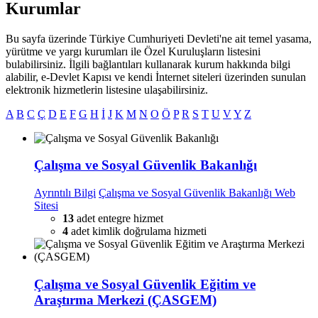
Kurumlar
Bu sayfa üzerinde Türkiye Cumhuriyeti Devleti'ne ait temel yasama,
yürütme ve yargı kurumları ile Özel Kuruluşların listesini
bulabilirsiniz. İlgili bağlantıları kullanarak kurum hakkında bilgi
alabilir, e-Devlet Kapısı ve kendi İnternet siteleri üzerinden sunulan
elektronik hizmetlerin listesine ulaşabilirsiniz.
A
B
C
Ç
D
E
F
G
H
İ
J
K
M
N
O
Ö
P
R
S
T
U
V
Y
Z
Çalışma ve Sosyal Güvenlik Bakanlığı
Ayrıntılı Bilgi
Çalışma ve Sosyal Güvenlik Bakanlığı Web
Sitesi
13
adet entegre hizmet
4
adet kimlik doğrulama hizmeti
Çalışma ve Sosyal Güvenlik Eğitim ve
Araştırma Merkezi (ÇASGEM)