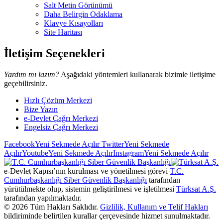
Salt Metin Görünümü
Daha Belirgin Odaklama
Klavye Kısayolları
Site Haritası
İletişim Seçenekleri
Yardım mı lazım?
Aşağıdaki yöntemleri kullanarak bizimle iletişime
geçebilirsiniz.
Hızlı Çözüm Merkezi
Bize Yazın
e-Devlet Çağrı Merkezi
Engelsiz Çağrı Merkezi
Facebook
Yeni Sekmede Açılır
Twitter
Yeni Sekmede
Açılır
Youtube
Yeni Sekmede Açılır
Instagram
Yeni Sekmede Açılır
e-Devlet Kapısı’nın kurulması ve yönetilmesi görevi
T.C.
Cumhurbaşkanlığı Siber Güvenlik Başkanlığı
tarafından
yürütülmekte olup, sistemin geliştirilmesi ve işletilmesi
Türksat A.Ş.
tarafından yapılmaktadır.
©
2026
Tüm Hakları Saklıdır.
Gizlilik, Kullanım ve Telif Hakları
bildiriminde belirtilen kurallar çerçevesinde hizmet sunulmaktadır.