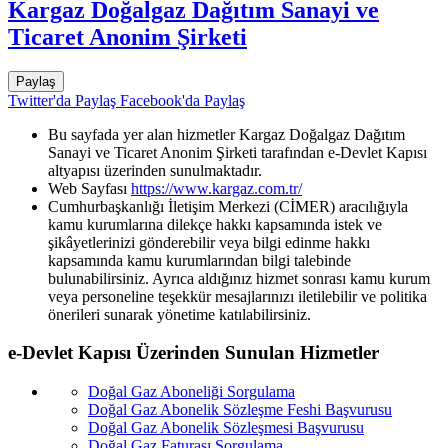
Kargaz Doğalgaz Dağıtım Sanayi ve
Ticaret Anonim Şirketi
Paylaş
Twitter'da Paylaş
Facebook'da Paylaş
Bu sayfada yer alan hizmetler Kargaz Doğalgaz Dağıtım
Sanayi ve Ticaret Anonim Şirketi tarafından e-Devlet Kapısı
altyapısı üzerinden sunulmaktadır.
Web Sayfası
https://www.kargaz.com.tr/
Cumhurbaşkanlığı İletişim Merkezi (CİMER) aracılığıyla
kamu kurumlarına dilekçe hakkı kapsamında istek ve
şikâyetlerinizi gönderebilir veya bilgi edinme hakkı
kapsamında kamu kurumlarından bilgi talebinde
bulunabilirsiniz. Ayrıca aldığınız hizmet sonrası kamu kurum
veya personeline teşekkür mesajlarınızı iletilebilir ve politika
önerileri sunarak yönetime katılabilirsiniz.
e-Devlet Kapısı Üzerinden Sunulan Hizmetler
Doğal Gaz Aboneliği Sorgulama
Doğal Gaz Abonelik Sözleşme Feshi Başvurusu
Doğal Gaz Abonelik Sözleşmesi Başvurusu
Doğal Gaz Faturası Sorgulama