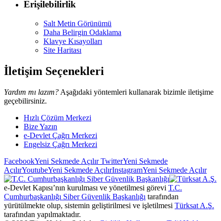
Erişilebilirlik
Salt Metin Görünümü
Daha Belirgin Odaklama
Klavye Kısayolları
Site Haritası
İletişim Seçenekleri
Yardım mı lazım?
Aşağıdaki yöntemleri kullanarak bizimle iletişime
geçebilirsiniz.
Hızlı Çözüm Merkezi
Bize Yazın
e-Devlet Çağrı Merkezi
Engelsiz Çağrı Merkezi
Facebook
Yeni Sekmede Açılır
Twitter
Yeni Sekmede
Açılır
Youtube
Yeni Sekmede Açılır
Instagram
Yeni Sekmede Açılır
e-Devlet Kapısı’nın kurulması ve yönetilmesi görevi
T.C.
Cumhurbaşkanlığı Siber Güvenlik Başkanlığı
tarafından
yürütülmekte olup, sistemin geliştirilmesi ve işletilmesi
Türksat A.Ş.
tarafından yapılmaktadır.