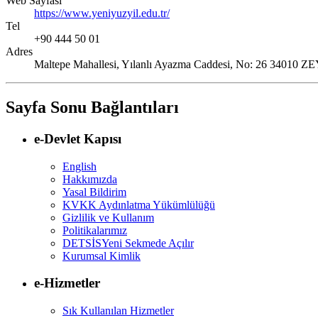
Web Sayfası
https://www.yeniyuzyil.edu.tr/
Tel
+90 444 50 01
Adres
Maltepe Mahallesi, Yılanlı Ayazma Caddesi, No: 26 34
Sayfa Sonu Bağlantıları
e-Devlet Kapısı
English
Hakkımızda
Yasal Bildirim
KVKK Aydınlatma Yükümlülüğü
Gizlilik ve Kullanım
Politikalarımız
DETSİS
Yeni Sekmede Açılır
Kurumsal Kimlik
e-Hizmetler
Sık Kullanılan Hizmetler