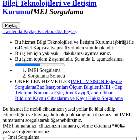
Bilgi Teknolojileri ve İletişim
Kurumu
IMEI Sorgulama
Paylaş
Twitter'da Paylaş
Facebook'da Paylaş
Bu hizmet Bilgi Teknolojileri ve İletişim Kurumu işbirliği ile
e-Devlet Kapısı altyapısı üzerinden sunulmaktadır.
Bu işlem için yaklaşık 1 dakikanızı ayırmalısınız.
Bu işlem toplam
2
aşamalıdır. Şu anda
1
. aşamadasınız.
IMEI Sorgulama
Sorgulama Sonucu
ÖNERİLEN HİZMETLER
IMEI - MSISDN Eşleşme
Sorgulama
Baz İstasyonları Ölçüm Bilgileri
IMEI - Cep
Telefonu Numarası Eşleştirme
Kayıp/Çalıntı İhbar
Bildirimi
Kayıtlı Cihazlarım ve Kayıt Hakkı Sorgulama
Bu hizmet ile mobil cihazınızın yasal yollar ile ithal edilip
edilmediğini ve kayıp/çalıntı olup olmadığını, cihazınıza ait IMEI
numarasını sorgulatarak öğrenebilirsiniz.
IMEI numaranızı, cihazınızın numara çevirme ekranına
*#06#
yazarak öğrenebilirsiniz.
Imei Sorgulama