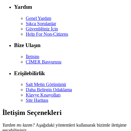
Yardım
Genel Yardım
Sıkça Sorulanlar
Güvenliğiniz İçin
Help For Non-Citizens
Bize Ulaşın
İletişim
CİMER Başvurusu
Erişilebilirlik
Salt Metin Görünümü
Daha Belirgin Odaklama
Klavye Kısayolları
Site Haritası
İletişim Seçenekleri
Yardım mı lazım?
Aşağıdaki yöntemleri kullanarak bizimle iletişime
geçebilirsiniz.