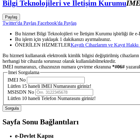
Bilgi Teknolojileri ve İletişim Kurumu
IME
Paylaş
Twitter'da Paylaş
Facebook'da Paylaş
Bu hizmet Bilgi Teknolojileri ve İletişim Kurumu işbirliği ile e
Bu işlem için yaklaşık 1 dakikanızı ayırmalısınız.
ÖNERİLEN HİZMETLER
Kayıtlı Cihazlarım ve Kayıt Hakkı
Bu hizmeti kullanarak elektronik kimlik bilgisi değiştirilmiş cihazların 
herhangi bir cihazda sorunsuz olarak kullanılabilmektedir.
IMEI numaranızı, cihazınızın numara çevirme ekranına
*#06#
yazarak
Imei Sorgulama
IMEI No
Lütfen 15 haneli IMEI Numarasını giriniz!
MSISDN No
Lütfen 10 haneli Telefon Numarasını giriniz!
Sayfa Sonu Bağlantıları
e-Devlet Kapısı