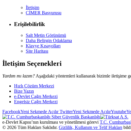
İletişim
CİMER Başvurusu
Erişilebilirlik
Salt Metin Görünümü
Daha Belirgin Odaklama
Klavye Kısayolları
Site Haritası
İletişim Seçenekleri
Yardım mı lazım?
Aşağıdaki yöntemleri kullanarak bizimle iletişime ge
Hızlı Çözüm Merkezi
Bize Yazın
e-Devlet Çağrı Merkezi
Engelsiz Çağrı Merkezi
Facebook
Yeni Sekmede Açılır
Twitter
Yeni Sekmede Açılır
Youtube
Ye
e-Devlet Kapısı’nın kurulması ve yönetilmesi görevi
T.C. Cumhurbaşk
©
2026
Tüm Hakları Saklıdır.
Gizlilik, Kullanım ve Telif Hakları
bild