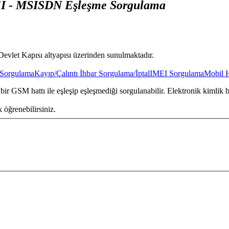
I - MSISDN Eşleşme Sorgulama
-Devlet Kapısı altyapısı üzerinden sunulmaktadır.
 Sorgulama
Kayıp/Çalıntı İhbar Sorgulama/İptal
IMEI Sorgulama
Mobil 
bir GSM hattı ile eşleşip eşleşmediği sorgulanabilir. Elektronik kimlik bil
 öğrenebilirsiniz.