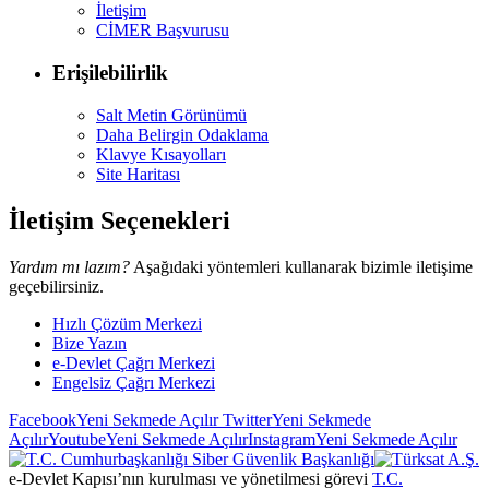
İletişim
CİMER Başvurusu
Erişilebilirlik
Salt Metin Görünümü
Daha Belirgin Odaklama
Klavye Kısayolları
Site Haritası
İletişim Seçenekleri
Yardım mı lazım?
Aşağıdaki yöntemleri kullanarak bizimle iletişime
geçebilirsiniz.
Hızlı Çözüm Merkezi
Bize Yazın
e-Devlet Çağrı Merkezi
Engelsiz Çağrı Merkezi
Facebook
Yeni Sekmede Açılır
Twitter
Yeni Sekmede
Açılır
Youtube
Yeni Sekmede Açılır
Instagram
Yeni Sekmede Açılır
e-Devlet Kapısı’nın kurulması ve yönetilmesi görevi
T.C.