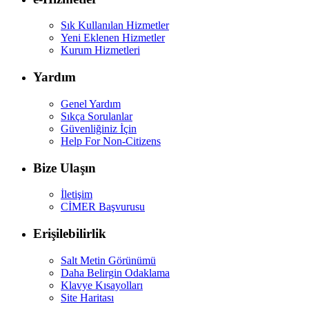
Sık Kullanılan Hizmetler
Yeni Eklenen Hizmetler
Kurum Hizmetleri
Yardım
Genel Yardım
Sıkça Sorulanlar
Güvenliğiniz İçin
Help For Non-Citizens
Bize Ulaşın
İletişim
CİMER Başvurusu
Erişilebilirlik
Salt Metin Görünümü
Daha Belirgin Odaklama
Klavye Kısayolları
Site Haritası