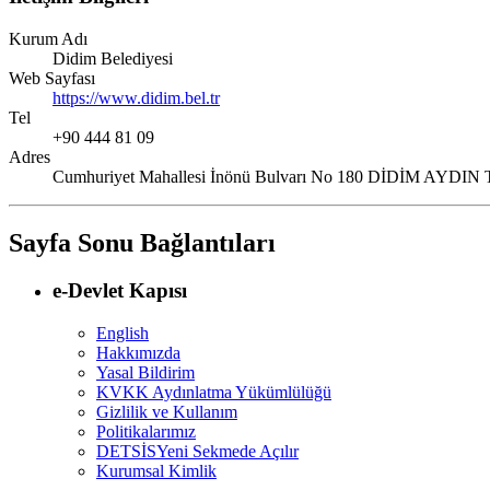
Kurum Adı
Didim Belediyesi
Web Sayfası
https://www.didim.bel.tr
Tel
+90 444 81 09
Adres
Cumhuriyet Mahallesi İnönü Bulvarı No 180 DİDİM AYDI
Sayfa Sonu Bağlantıları
e-Devlet Kapısı
English
Hakkımızda
Yasal Bildirim
KVKK Aydınlatma Yükümlülüğü
Gizlilik ve Kullanım
Politikalarımız
DETSİS
Yeni Sekmede Açılır
Kurumsal Kimlik