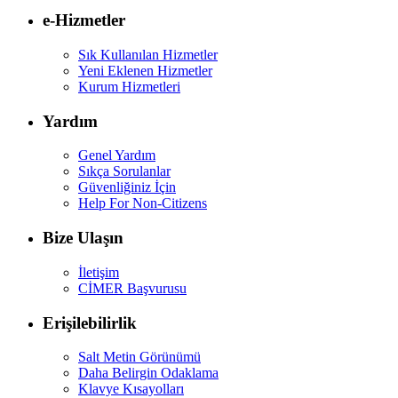
e-Hizmetler
Sık Kullanılan Hizmetler
Yeni Eklenen Hizmetler
Kurum Hizmetleri
Yardım
Genel Yardım
Sıkça Sorulanlar
Güvenliğiniz İçin
Help For Non-Citizens
Bize Ulaşın
İletişim
CİMER Başvurusu
Erişilebilirlik
Salt Metin Görünümü
Daha Belirgin Odaklama
Klavye Kısayolları