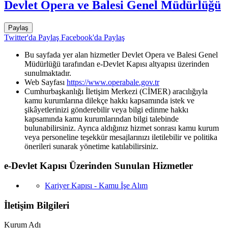
Devlet Opera ve Balesi Genel Müdürlüğü
Paylaş
Twitter'da Paylaş
Facebook'da Paylaş
Bu sayfada yer alan hizmetler Devlet Opera ve Balesi Genel
Müdürlüğü tarafından e-Devlet Kapısı altyapısı üzerinden
sunulmaktadır.
Web Sayfası
https://www.operabale.gov.tr
Cumhurbaşkanlığı İletişim Merkezi (CİMER) aracılığıyla
kamu kurumlarına dilekçe hakkı kapsamında istek ve
şikâyetlerinizi gönderebilir veya bilgi edinme hakkı
kapsamında kamu kurumlarından bilgi talebinde
bulunabilirsiniz. Ayrıca aldığınız hizmet sonrası kamu kurum
veya personeline teşekkür mesajlarınızı iletilebilir ve politika
önerileri sunarak yönetime katılabilirsiniz.
e-Devlet Kapısı Üzerinden Sunulan Hizmetler
Kariyer Kapısı - Kamu İşe Alım
İletişim Bilgileri
Kurum Adı