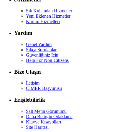
Sık Kullanılan Hizmetler
Yeni Eklenen Hizmetler
Kurum Hizmetleri
Yardım
Genel Yardım
Sıkça Sorulanlar
Güvenliğiniz İçin
Help For Non-Citizens
Bize Ulaşın
İletişim
CİMER Başvurusu
Erişilebilirlik
Salt Metin Görünümü
Daha Belirgin Odaklama
Klavye Kısayolları
Site Haritası