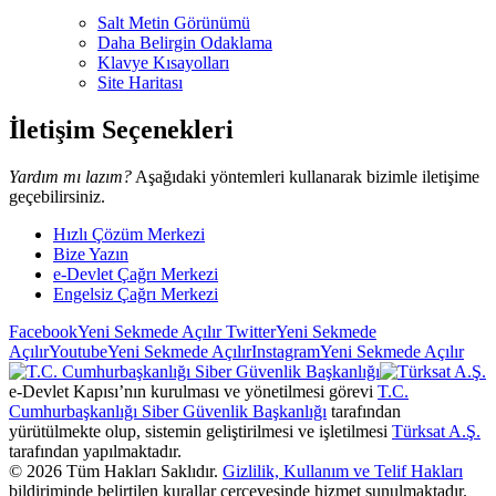
Salt Metin Görünümü
Daha Belirgin Odaklama
Klavye Kısayolları
Site Haritası
İletişim Seçenekleri
Yardım mı lazım?
Aşağıdaki yöntemleri kullanarak bizimle iletişime
geçebilirsiniz.
Hızlı Çözüm Merkezi
Bize Yazın
e-Devlet Çağrı Merkezi
Engelsiz Çağrı Merkezi
Facebook
Yeni Sekmede Açılır
Twitter
Yeni Sekmede
Açılır
Youtube
Yeni Sekmede Açılır
Instagram
Yeni Sekmede Açılır
e-Devlet Kapısı’nın kurulması ve yönetilmesi görevi
T.C.
Cumhurbaşkanlığı Siber Güvenlik Başkanlığı
tarafından
yürütülmekte olup, sistemin geliştirilmesi ve işletilmesi
Türksat A.Ş.
tarafından yapılmaktadır.
©
2026
Tüm Hakları Saklıdır.
Gizlilik, Kullanım ve Telif Hakları
bildiriminde belirtilen kurallar çerçevesinde hizmet sunulmaktadır.