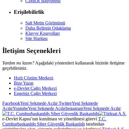
CİMER Başvurusu
Erişilebilirlik
Salt Metin Görünümü
Daha Belirgin Odaklama
Klavye Kısayolları
Site Haritası
İletişim Seçenekleri
Yardım mı lazım?
Aşağıdaki yöntemleri kullanarak bizimle iletişime
geçebilirsiniz.
Hızlı Çözüm Merkezi
Bize Yazın
e-Devlet Çağrı Merkezi
Engelsiz Çağrı Merkezi
Facebook
Yeni Sekmede Açılır
Twitter
Yeni Sekmede
Açılır
Youtube
Yeni Sekmede Açılır
Instagram
Yeni Sekmede Açılır
e-Devlet Kapısı’nın kurulması ve yönetilmesi görevi
T.C.
Cumhurbaşkanlığı Siber Güvenlik Başkanlığı
tarafından