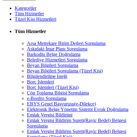
Kategoriler
Tüm Hizmetler
Tüzel Kişi Hizmetleri
Tüm Hizmetler
Arsa Metrekare Birim Değeri Sorgulama
Askıdaki İmar Planı Sorgulama
Barkodlu Belge Doğrulama
Belediye Hizmetleri Sorgulama
Beyan Bilgileri Sorgulama
Beyan Bilgileri Sorgulama (Tüzel Kişi)
Bilgilendirilme İsteği
Borç İşlemleri
Borç İşlemleri (Tüzel Kişi)
Çöp Toplama Bilgisi Sorgulama
e-Bordro Sorgulama
EBYS Genel Başvurusu(e-Dilekçe)
Elektronik Belge Yönetim Sistemi Evrak Doğrulama
Emlak Vergisi Bildirimi
Emlak Vergisi Bildirim Sureti(Rayiç Bedel) Belgesi
Sorgulama
Emlak Vergisi Bildirim Sureti(Rayiç Bedel) Belgesi
Sorgulama (Tüzel Kişi)