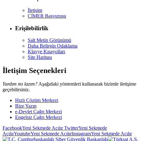
İletişim
CİMER Başvurusu
Erişilebilirlik
Salt Metin Görünümü
Daha Belirgin Odaklama
Klavye Kısayolları
Site Haritası
İletişim Seçenekleri
Yardım mı lazım?
Aşağıdaki yöntemleri kullanarak bizimle iletişime
geçebilirsiniz.
Hızlı Çözüm Merkezi
Bize Yazın
e-Devlet Çağrı Merkezi
Engelsiz Çağrı Merkezi
Facebook
Yeni Sekmede Açılır
Twitter
Yeni Sekmede
Açılır
Youtube
Yeni Sekmede Açılır
Instagram
Yeni Sekmede Açılır