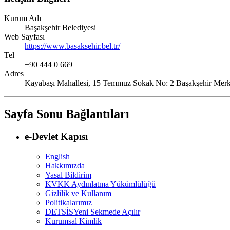
Kurum Adı
Başakşehir Belediyesi
Web Sayfası
https://www.basaksehir.bel.tr/
Tel
+90 444 0 669
Adres
Kayabaşı Mahallesi, 15 Temmuz Sokak No: 2 Başakşehir
Sayfa Sonu Bağlantıları
e-Devlet Kapısı
English
Hakkımızda
Yasal Bildirim
KVKK Aydınlatma Yükümlülüğü
Gizlilik ve Kullanım
Politikalarımız
DETSİS
Yeni Sekmede Açılır
Kurumsal Kimlik