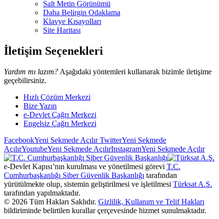
Salt Metin Görünümü
Daha Belirgin Odaklama
Klavye Kısayolları
Site Haritası
İletişim Seçenekleri
Yardım mı lazım?
Aşağıdaki yöntemleri kullanarak bizimle iletişime
geçebilirsiniz.
Hızlı Çözüm Merkezi
Bize Yazın
e-Devlet Çağrı Merkezi
Engelsiz Çağrı Merkezi
Facebook
Yeni Sekmede Açılır
Twitter
Yeni Sekmede
Açılır
Youtube
Yeni Sekmede Açılır
Instagram
Yeni Sekmede Açılır
e-Devlet Kapısı’nın kurulması ve yönetilmesi görevi
T.C.
Cumhurbaşkanlığı Siber Güvenlik Başkanlığı
tarafından
yürütülmekte olup, sistemin geliştirilmesi ve işletilmesi
Türksat A.Ş.
tarafından yapılmaktadır.
©
2026
Tüm Hakları Saklıdır.
Gizlilik, Kullanım ve Telif Hakları
bildiriminde belirtilen kurallar çerçevesinde hizmet sunulmaktadır.