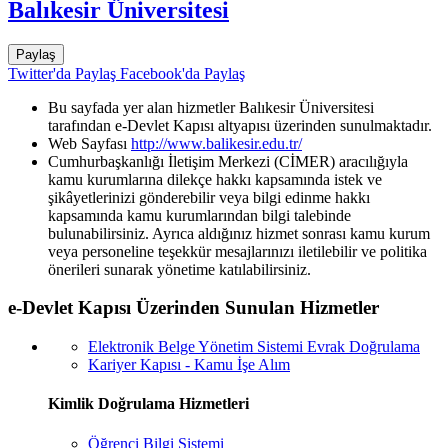
Balıkesir Üniversitesi
Paylaş
Twitter'da Paylaş
Facebook'da Paylaş
Bu sayfada yer alan hizmetler Balıkesir Üniversitesi
tarafından e-Devlet Kapısı altyapısı üzerinden sunulmaktadır.
Web Sayfası
http://www.balikesir.edu.tr/
Cumhurbaşkanlığı İletişim Merkezi (CİMER) aracılığıyla
kamu kurumlarına dilekçe hakkı kapsamında istek ve
şikâyetlerinizi gönderebilir veya bilgi edinme hakkı
kapsamında kamu kurumlarından bilgi talebinde
bulunabilirsiniz. Ayrıca aldığınız hizmet sonrası kamu kurum
veya personeline teşekkür mesajlarınızı iletilebilir ve politika
önerileri sunarak yönetime katılabilirsiniz.
e-Devlet Kapısı Üzerinden Sunulan Hizmetler
Elektronik Belge Yönetim Sistemi Evrak Doğrulama
Kariyer Kapısı - Kamu İşe Alım
Kimlik Doğrulama Hizmetleri
Öğrenci Bilgi Sistemi